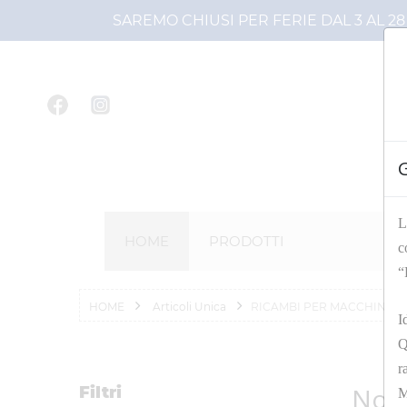
SAREMO CHIUSI PER FERIE DAL 3 AL 2
L
HOME
PRODOTTI
c
“
HOME
Articoli Unica
RICAMBI PER MACCHINE L
I
Q
r
Non 
Filtri
M