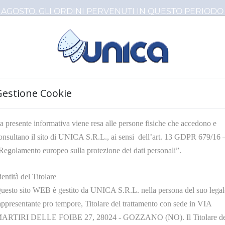
8 AGOSTO, GLI ORDINI PERVENUTI IN QUESTO PERIO
Gestione Cookie
a presente informativa viene resa alle persone fisiche che accedono e
onsultano il sito di UNICA S.R.L., ai sensi dell’art. 13 GDPR 679/16 
Regolamento europeo sulla protezione dei dati personali”.
AVASECCO E ACQUA
dentità del Titolare
uesto sito WEB è gestito da UNICA S.R.L. nella persona del suo legal
appresentante pro tempore, Titolare del trattamento con sede in VIA
ci sono prodotti in questa categor
ARTIRI DELLE FOIBE 27, 28024 - GOZZANO (NO). Il Titolare de