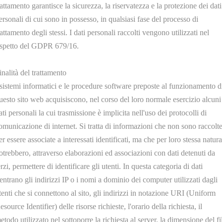
rattamento garantisce la sicurezza, la riservatezza e la protezione dei dati
ersonali di cui sono in possesso, in qualsiasi fase del processo di
rattamento degli stessi. I dati personali raccolti vengono utilizzati nel
ispetto del GDPR 679/16.
inalità del trattamento
 sistemi informatici e le procedure software preposte al funzionamento d
uesto sito web acquisiscono, nel corso del loro normale esercizio alcuni
ati personali la cui trasmissione è implicita nell'uso dei protocolli di
omunicazione di internet. Si tratta di informazioni che non sono raccolt
er essere associate a interessati identificati, ma che per loro stessa natura
otrebbero, attraverso elaborazioni ed associazioni con dati detenuti da
erzi, permettere di identificare gli utenti. In questa categoria di dati
ientrano gli indirizzi IP o i nomi a dominio dei computer utilizzati dagli
tenti che si connettono al sito, gli indirizzi in notazione URI (Uniform
esource Identifier) delle risorse richieste, l'orario della richiesta, il
etodo utilizzato nel sottoporre la richiesta al server, la dimensione del fi