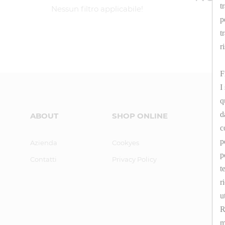
t
Nessun filtro applicabile!
p
t
r
F
I
q
d
ABOUT
SHOP ONLINE
c
p
Azienda
Cookyes
p
Contatti
Privacy Policy
t
r
u
R
m