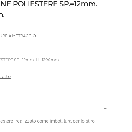
NE POLIESTERE SP.=12mm.
m.
TURE A METRAGGIO
STERE SP.=12mm. H.=1300mm.
dotto
estere, realizzato come imbottitura per lo stiro