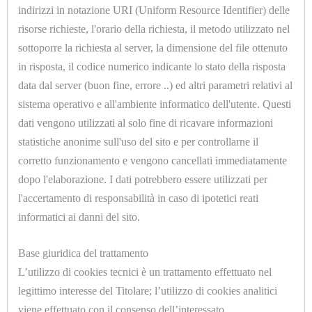
U7018.A
indirizzi in notazione URI (Uniform Resource Identifier) delle
ADATTATORE CILINDRICO 1/4 Ø=5mm.
risorse richieste, l'orario della richiesta, il metodo utilizzato nel
sottoporre la richiesta al server, la dimensione del file ottenuto
in risposta, il codice numerico indicante lo stato della risposta
data dal server (buon fine, errore ..) ed altri parametri relativi al
sistema operativo e all'ambiente informatico dell'utente. Questi
dati vengono utilizzati al solo fine di ricavare informazioni
statistiche anonime sull'uso del sito e per controllarne il
HOME
corretto funzionamento e vengono cancellati immediatamente
U7018.B
ACCESSORI
dopo l'elaborazione. I dati potrebbero essere utilizzati per
ADATTATORE CILINDRICO 1/4 Ø=6mm.
l'accertamento di responsabilità in caso di ipotetici reati
E
informatici ai danni del sito.
PRODOTTI
DI
Base giuridica del trattamento
L’utilizzo di cookies tecnici è un trattamento effettuato nel
CONSUMO
legittimo interesse del Titolare; l’utilizzo di cookies analitici
APPARECCHIATURE
viene effettuato con il consenso dell’interessato.