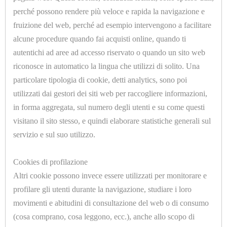
perché possono rendere più veloce e rapida la navigazione e
PRONTE
fruizione del web, perché ad esempio intervengono a facilitare
CONFEZIONATE
alcune procedure quando fai acquisti online, quando ti
autentichi ad aree ad accesso riservato o quando un sito web
IMBOTTITURE
riconosce in automatico la lingua che utilizzi di solito. Una
TAGLIATE
particolare tipologia di cookie, detti analytics, sono poi
U7078.A
A
utilizzati dai gestori dei siti web per raccogliere informazioni,
BOCCHETTONE 1/4 FORO Ø=8mm.
SAGOMA
in forma aggregata, sul numero degli utenti e su come questi
visitano il sito stesso, e quindi elaborare statistiche generali sul
IMPIANTISTICA,
servizio e sul suo utilizzo.
IDRAULICA,
<<
<
1
2
3
4
5
>
Cookies di profilazione
CAVI,
Altri cookie possono invece essere utilizzati per monitorare e
>>
TUBI
profilare gli utenti durante la navigazione, studiare i loro
E
movimenti e abitudini di consultazione del web o di consumo
(cosa comprano, cosa leggono, ecc.), anche allo scopo di
GUAINE