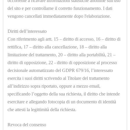
TOPPER
occorrente a ricavare informazioni statistiche anonime sull'uso
del sito e per controllarne il corretto funzionamento. I dati
CONTROLLI
vengono cancellati immediatamente dopo l'elaborazione.
U7017.A
DI
ADATTATORE CILINDRICO 1/8 Ø=5mm.
Diritti dell’interessato
LIVELLO
Con riferimento agli artt. 15 – diritto di accesso, 16 – diritto di
VISIVI
rettifica, 17 – diritto alla cancellazione, 18 – diritto alla
E
limitazione del trattamento, 20 – diritto alla portabilità, 21 –
diritto di opposizione, 22 - diritto di opposizione al processo
AUTOMATICI
decisionale automatizzato del GDPR 679/16, l’interessato
esercita i suoi diritti scrivendo al Titolare del trattamento
CORTECHI
all’indirizzo sopra riportato, oppure a mezzo email,
IN
U7017.C
specificando l’oggetto della sua richiesta, il diritto che intende
ADATTATORE CILINDRICO 1/8 Ø=8mm.
VITON
esercitare e allegando fotocopia di un documento di identità
che attesti la legittimità della richiesta.
ELETTROVALVOLE
E
Revoca del consenso