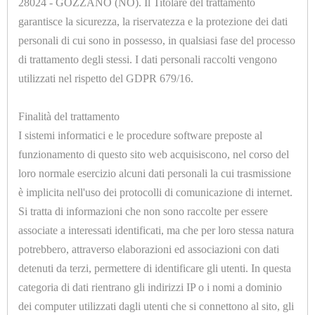
28024 - GOZZANO (NO). Il Titolare del trattamento
garantisce la sicurezza, la riservatezza e la protezione dei dati
Opzioni
personali di cui sono in possesso, in qualsiasi fase del processo
di trattamento degli stessi. I dati personali raccolti vengono
utilizzati nel rispetto del GDPR 679/16.
Finalità del trattamento
I sistemi informatici e le procedure software preposte al
U7018
funzionamento di questo sito web acquisiscono, nel corso del
ADATTATORE CILINDRICO 1/4 Ø=4mm.
loro normale esercizio alcuni dati personali la cui trasmissione
è implicita nell'uso dei protocolli di comunicazione di internet.
Si tratta di informazioni che non sono raccolte per essere
associate a interessati identificati, ma che per loro stessa natura
potrebbero, attraverso elaborazioni ed associazioni con dati
detenuti da terzi, permettere di identificare gli utenti. In questa
categoria di dati rientrano gli indirizzi IP o i nomi a dominio
dei computer utilizzati dagli utenti che si connettono al sito, gli