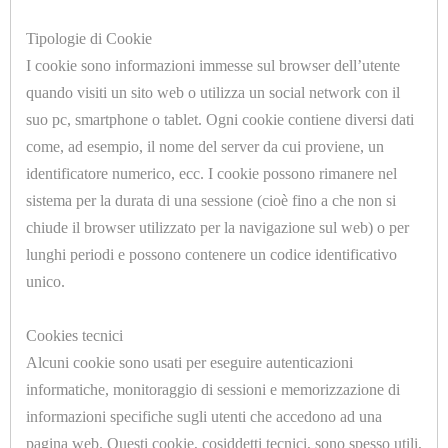
E
Tipologie di Cookie
COMPONENT
I cookie sono informazioni immesse sul browser dell’utente
PNEUMATICI
quando visiti un sito web o utilizza un social network con il
suo pc, smartphone o tablet. Ogni cookie contiene diversi dati
U7078.E
GUARNIZIONI
come, ad esempio, il nome del server da cui proviene, un
BOCCHETTONE 1/2 FORO Ø=14mm.
STIRO,
identificatore numerico, ecc. I cookie possono rimanere nel
sistema per la durata di una sessione (cioè fino a che non si
LAVASECCO
chiude il browser utilizzato per la navigazione sul web) o per
E
lunghi periodi e possono contenere un codice identificativo
ACQUA
unico.
IMBOTTITURE
Cookies tecnici
A
Alcuni cookie sono usati per eseguire autenticazioni
U7078
METRAGGIO
informatiche, monitoraggio di sessioni e memorizzazione di
BOCCHETTONE 1/4 FORO Ø=6mm.
informazioni specifiche sugli utenti che accedono ad una
IMBOTTITURE
pagina web. Questi cookie, cosiddetti tecnici, sono spesso utili,