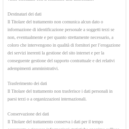
ELETTROMECCANICHE
U7018.C
Destinatari dei dati
ADATTATORE CILINDRICO 1/4 Ø=8mm.
Il Titolare del trattamento non comunica alcun dato o
ATTREZZATURE
informazione di identificazione personale a soggetti terzi se
CALDAIE
non, eventualmente e per quanto strettamente necessario, a
coloro che intervengono in qualità di fornitori per l’erogazione
E
dei servizi inerenti la gestione del sito internet e per la
TAVOLI
conseguente gestione del rapporto contrattuale e dei relativi
DA
adempimenti amministrativi.
STIRO
U7017
Trasferimento dei dati
ADATTATORE CILINDRICO 1/8 Ø=4mm.
CAMICIOTTI
Il Titolare del trattamento non trasferisce i dati personali in
paesi terzi o a organizzazioni internazionali.
PER
MANICHINO
Conservazione dei dati
E
Il Titolare del trattamento conserva i dati per il tempo