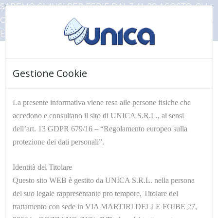
SAREMO CHIUSI PER FERIE DAL 3 AL 28 AGOSTO, GLI
ORDINI PERVENUTI IN QUESTO PERIODO VERRANNO
EVASI AL NOSTRO RIENTRO
Gestione Cookie
☰
La presente informativa viene resa alle persone fisiche che
accedono e consultano il sito di UNICA S.R.L., ai sensi
HOME
Articoli Unica
RACCORDERIE
dell’art. 13 GDPR 679/16 – “Regolamento europeo sulla
protezione dei dati personali”.
Filtri
Identità del Titolare
Questo sito WEB è gestito da UNICA S.R.L. nella persona
del suo legale rappresentante pro tempore, Titolare del
trattamento con sede in VIA MARTIRI DELLE FOIBE 27,
12 di 163 risultati