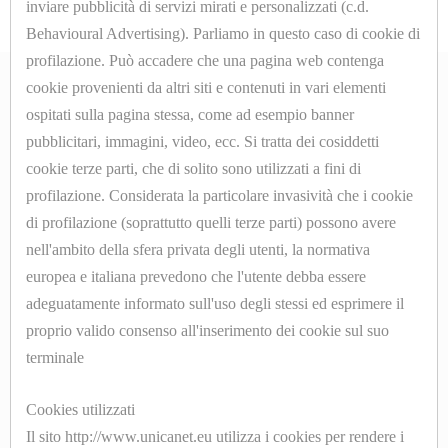
inviare pubblicità di servizi mirati e personalizzati (c.d.
MANOMETRI
Behavioural Advertising). Parliamo in questo caso di cookie di
profilazione. Può accadere che una pagina web contenga
MICROINTERRUTTORI
cookie provenienti da altri siti e contenuti in vari elementi
ospitati sulla pagina stessa, come ad esempio banner
MOLLE
ABOUT
pubblicitari, immagini, video, ecc. Si tratta dei cosiddetti
cookie terze parti, che di solito sono utilizzati a fini di
PARTI
Azienda
profilazione. Considerata la particolare invasività che i cookie
DI
di profilazione (soprattutto quelli terze parti) possono avere
Contatti
nell'ambito della sfera privata degli utenti, la normativa
RICAMBIO
europea e italiana prevedono che l'utente debba essere
SHOP ONLINE
PER
adeguatamente informato sull'uso degli stessi ed esprimere il
MACCHINE
proprio valido consenso all'inserimento dei cookie sul suo
Cookyes
DA
terminale
Privacy Policy
STIRO
Cookies utilizzati
Il sito http://www.unicanet.eu utilizza i cookies per rendere i
PISTOLE