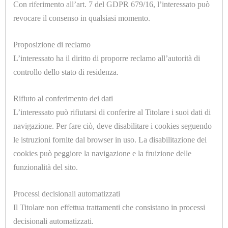
Con riferimento all’art. 7 del GDPR 679/16, l’interessato può
COMPONENTI
revocare il consenso in qualsiasi momento.
FERRI
Proposizione di reclamo
DA
U7017.B
L’interessato ha il diritto di proporre reclamo all’autorità di
ADATTATORE CILINDRICO 1/8 Ø=6mm.
STIRO
controllo dello stato di residenza.
FODERINE
Rifiuto al conferimento dei dati
CONFEZIONATE
L’interessato può rifiutarsi di conferire al Titolare i suoi dati di
TUTTI
navigazione. Per fare ciò, deve disabilitare i cookies seguendo
le istruzioni fornite dal browser in uso. La disabilitazione dei
I
cookies può peggiore la navigazione e la fruizione delle
MODEL
funzionalità del sito.
U7078.D
GRUPPI
BOCCHETTONE 1/2 FORO Ø=12mm.
Processi decisionali automatizzati
TRATTAMENTO
Il Titolare non effettua trattamenti che consistano in processi
ARIA
decisionali automatizzati.