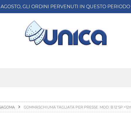
8 AGOSTO, GLI ORDINI PERVENUTI IN QUESTO PERIO
 SAGOMA
GOMMASCHIUMA TAGLIATA PER PRESSE. MOD. B 12 SP.=12