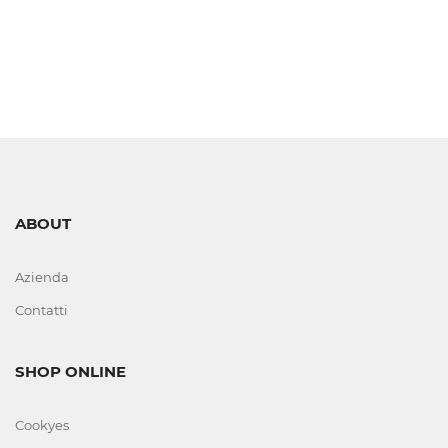
LIVELLO
VISIVI
E
AUTOMATICI
CORTECHI
IN
ABOUT
VITON
Azienda
ELETTROVALVOLE
Contatti
E
COMPONENTI
SHOP ONLINE
FERRI
Cookyes