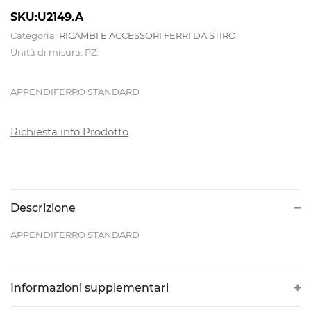
SKU:U2149.A
CALDAIE
Categoria:
RICAMBI E ACCESSORI FERRI DA STIRO
E
Unità di misura: PZ.
TAVOLI
APPENDIFERRO STANDARD
DA
STIRO
Richiesta info Prodotto
CAMICIOTTI
PER
MANICHINO
Descrizione
E
APPENDIFERRO STANDARD
TOPPER
CONTROLLI
Informazioni supplementari
DI