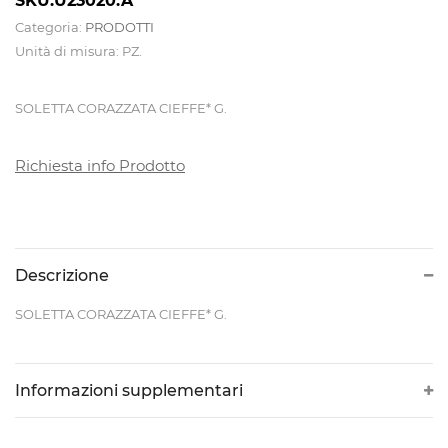
SKU:U23020.A
Categoria:
PRODOTTI
CALDAIE
Unità di misura: PZ.
E
TAVOLI
SOLETTA CORAZZATA CIEFFE* G.
DA
Richiesta info Prodotto
STIRO
CAMICIOTTI
PER
Descrizione
MANICHINO
SOLETTA CORAZZATA CIEFFE* G.
E
TOPPER
Informazioni supplementari
CONTROLLI
DI