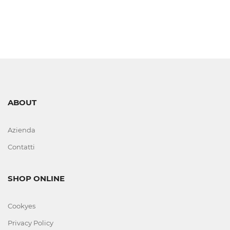
LIVELLO
VISIVI
E
AUTOMATICI
CORTECHI
ABOUT
IN
VITON
Azienda
Contatti
ELETTROVALVOLE
E
SHOP ONLINE
COMPONENTI
Cookyes
FERRI
Privacy Policy