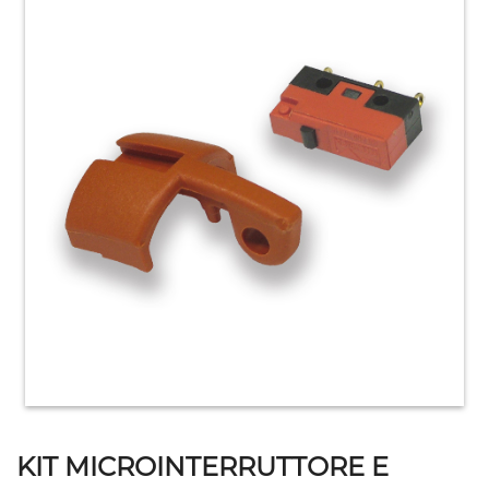
HOME
ACCESSORI
E
PRODOTTI
DI
CONSUMO
APPARECCHIATURE
ELETTROMECCANICHE
KIT MICROINTERRUTTORE E
ATTREZZATURE