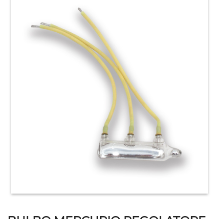
HOME
ACCESSORI
E
PRODOTTI
DI
CONSUMO
APPARECCHIATURE
ELETTROMECCANICHE