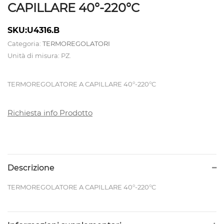
CAPILLARE 40°-220°C
CALDAIE
SKU:U4316.B
E
Categoria:
TERMOREGOLATORI
Unità di misura: PZ.
TAVOLI
DA
TERMOREGOLATORE A CAPILLARE 40°-220°C
STIRO
Richiesta info Prodotto
CAMICIOTTI
PER
MANICHINO
E
Descrizione
TOPPER
TERMOREGOLATORE A CAPILLARE 40°-220°C
CONTROLLI