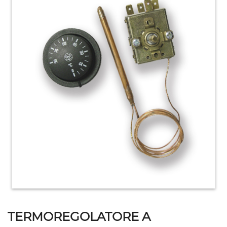
HOME
ACCESSORI
E
PRODOTTI
DI
CONSUMO
APPARECCHIATURE
ELETTROMECCANICHE
TERMOREGOLATORE A
ATTREZZATURE