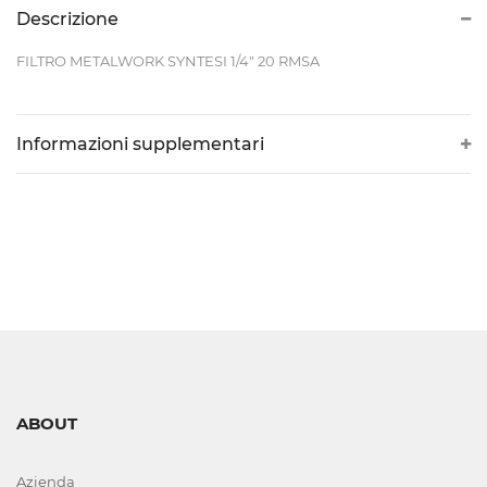
CONTROLLI
Descrizione
DI
FILTRO METALWORK SYNTESI 1/4" 20 RMSA
LIVELLO
VISIVI
Informazioni supplementari
E
AUTOMATICI
CORTECHI
IN
VITON
ELETTROVALVOLE
E
ABOUT
COMPONENTI
Azienda