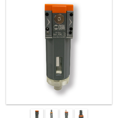
HOME
ACCESSORI
E
PRODOTTI
DI
CONSUMO
APPARECCHIATURE
ELETTROMECCANICHE