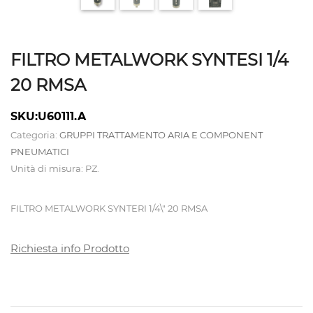
ATTREZZATURE
CALDAIE
FILTRO METALWORK SYNTESI 1/4
E
20 RMSA
TAVOLI
SKU:U60111.A
DA
Categoria:
GRUPPI TRATTAMENTO ARIA E COMPONENT
STIRO
PNEUMATICI
Unità di misura: PZ.
CAMICIOTTI
PER
FILTRO METALWORK SYNTERI 1/4\" 20 RMSA
MANICHINO
Richiesta info Prodotto
E
TOPPER