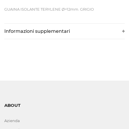
DI
GUAINA ISOLANTE TERYLENE Ø=12mm. GRIGIO
LIVELLO
VISIVI
Informazioni supplementari
E
AUTOMATICI
CORTECHI
IN
VITON
ELETTROVALVOLE
ABOUT
E
COMPONENTI
Azienda