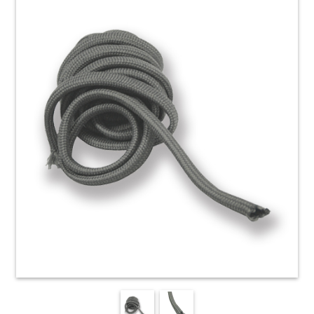
HOME
ACCESSORI
E
PRODOTTI
DI
CONSUMO
APPARECCHIATURE
ELETTROMECCANICHE