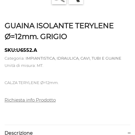
ATTREZZATURE
CALDAIE
GUAINA ISOLANTE TERYLENE
E
Ø=12mm. GRIGIO
TAVOLI
SKU:U6552.A
DA
Categoria:
IMPIANTISTICA, IDRAULICA, CAVI, TUBI E GUAINE
STIRO
Unità di misura: MT.
CAMICIOTTI
CALZA TERYLENE Ø=12mm.
PER
MANICHINO
Richiesta info Prodotto
E
TOPPER
Descrizione
CONTROLLI