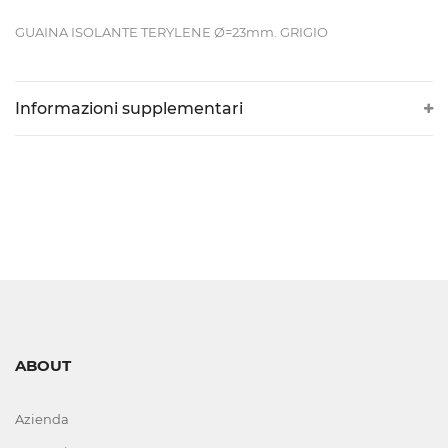
DI
GUAINA ISOLANTE TERYLENE Ø=23mm. GRIGIO
LIVELLO
VISIVI
Informazioni supplementari
E
AUTOMATICI
CORTECHI
IN
VITON
ELETTROVALVOLE
ABOUT
E
COMPONENTI
Azienda