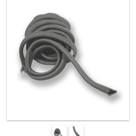
HOME
ACCESSORI
E
PRODOTTI
DI
CONSUMO
APPARECCHIATURE
ELETTROMECCANICHE