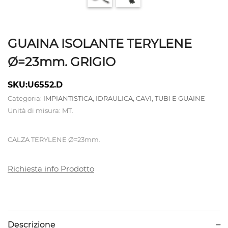
ATTREZZATURE
CALDAIE
GUAINA ISOLANTE TERYLENE
E
Ø=23mm. GRIGIO
TAVOLI
SKU:U6552.D
DA
Categoria:
IMPIANTISTICA, IDRAULICA, CAVI, TUBI E GUAINE
STIRO
Unità di misura: MT.
CAMICIOTTI
CALZA TERYLENE Ø=23mm.
PER
MANICHINO
Richiesta info Prodotto
E
TOPPER
Descrizione
CONTROLLI