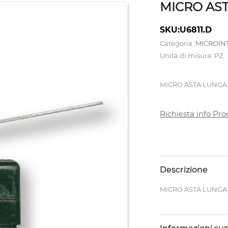
MICRO AST
SKU:U6811.D
Categoria:
MICROIN
Unità di misura: PZ.
MICRO ASTA LUNGA
Richiesta info Pro
Descrizione
MICRO ASTA LUNGA