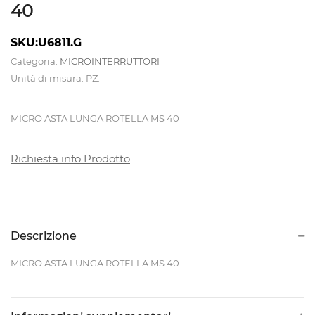
40
CALDAIE
SKU:U6811.G
E
Categoria:
MICROINTERRUTTORI
Unità di misura: PZ.
TAVOLI
DA
MICRO ASTA LUNGA ROTELLA MS 40
STIRO
Richiesta info Prodotto
CAMICIOTTI
PER
MANICHINO
E
Descrizione
TOPPER
MICRO ASTA LUNGA ROTELLA MS 40
CONTROLLI