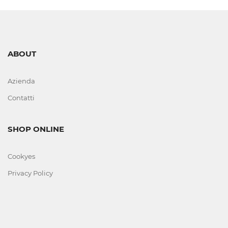
COMPONENTI
FERRI
DA
ABOUT
STIRO
Azienda
FODERINE
Contatti
CONFEZIONATE
TUTTI
SHOP ONLINE
I
MODEL
Cookyes
Privacy Policy
GRUPPI
TRATTAMENTO
ARIA