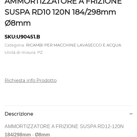
AMMORTIZZATORE A FRIZIONE
ELETTROMECCANICHE
SUSPA RD10 120N 184/298mm
ATTREZZATURE
Ø8mm
CALDAIE
SKU:U90451.B
Categoria:
RICAMBI PER MACCHINE LAVASECCO E ACQUA
E
Unità di misura: PZ
TAVOLI
DA
STIRO
Richiesta info Prodotto
CAMICIOTTI
PER
Descrizione
MANICHINO
E
AMMORTIZZATORE A FRIZIONE SUSPA RD12-120N
184/298mm
-
Ø8mm
TOPPER