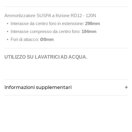
CONTROLLI
Ammortizzatore SUSPA a frizione RD12 - 120N
DI
• Interasse da centro foro in estensione:
298mm
• Interasse compresso da centro foro:
184mm
LIVELLO
• Fori di attacco:
Ø8mm
VISIVI
E
UTILIZZO SU LAVATRICI AD ACQUA.
AUTOMATICI
CORTECHI
Informazioni supplementari
IN
VITON
ELETTROVALVOLE
E