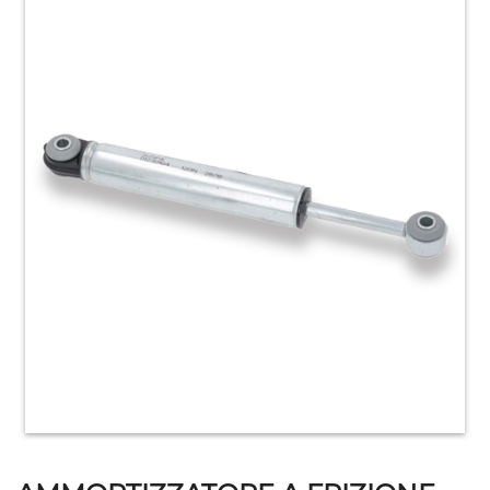
HOME
ACCESSORI
E
PRODOTTI
DI
CONSUMO
APPARECCHIATURE