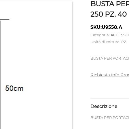
BUSTA PE
250 PZ. 40
SKU:U9558.A
Categoria:
ACCESSO
Unità di misura: PZ.
BUSTA PER PORTACR
Richiesta info Pro
Descrizione
BUSTA PER PORTACR