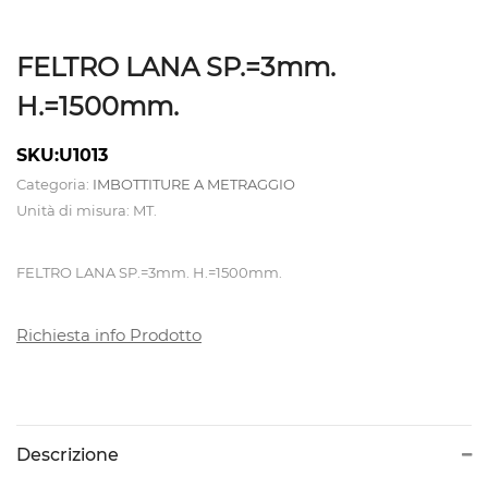
ATTREZZATURE
FELTRO LANA SP.=3mm.
CALDAIE
H.=1500mm.
E
SKU:U1013
TAVOLI
Categoria:
IMBOTTITURE A METRAGGIO
DA
Unità di misura: MT.
STIRO
FELTRO LANA SP.=3mm. H.=1500mm.
CAMICIOTTI
Richiesta info Prodotto
PER
MANICHINO
E
TOPPER
Descrizione