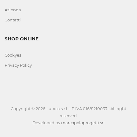
FERRI
Azienda
DA
Contatti
STIRO
SHOP ONLINE
FODERINE
CONFEZIONATE
Cookyes
TUTTI
Privacy Policy
I
MODEL
GRUPPI
Copyright © 2026 - unica s.r.l. - P.IVA 01681210033 - All right
TRATTAMENTO
reserved.
ARIA
Developed by
marcopoloprogetti srl
E