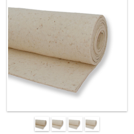
HOME
ACCESSORI
E
PRODOTTI
DI
CONSUMO
APPARECCHIATURE
ELETTROMECCANICHE