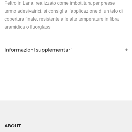
Feltro in Lana, realizzato come imbottitura per presse
CONTROLLI
termo adesivatrici, si consiglia l’applicazione di un telo di
DI
copertura finale, resistente alle alte temperature in fibra
LIVELLO
aramidica o fluorglass.
VISIVI
E
Informazioni supplementari
AUTOMATICI
CORTECHI
IN
VITON
ELETTROVALVOLE
E
COMPONENTI
ABOUT