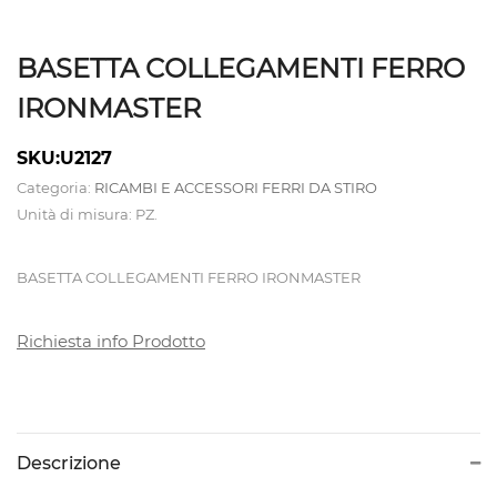
ATTREZZATURE
BASETTA COLLEGAMENTI FERRO
CALDAIE
IRONMASTER
E
TAVOLI
SKU:U2127
DA
Categoria:
RICAMBI E ACCESSORI FERRI DA STIRO
Unità di misura: PZ.
STIRO
BASETTA COLLEGAMENTI FERRO IRONMASTER
CAMICIOTTI
PER
Richiesta info Prodotto
MANICHINO
E
TOPPER
Descrizione
CONTROLLI