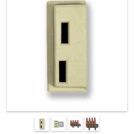
HOME
ACCESSORI
E
PRODOTTI
DI
CONSUMO
APPARECCHIATURE
ELETTROMECCANICHE