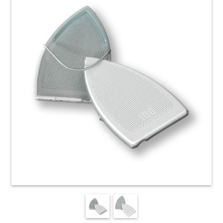
HOME
ACCESSORI
E
PRODOTTI
DI
CONSUMO
APPARECCHIATURE
ELETTROMECCANICHE