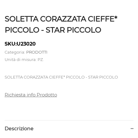
ATTREZZATURE
SOLETTA CORAZZATA CIEFFE*
CALDAIE
PICCOLO - STAR PICCOLO
E
TAVOLI
SKU:U23020
DA
Categoria:
PRODOTTI
Unità di misura: PZ.
STIRO
SOLETTA CORAZZATA CIEFFE* PICCOLO - STAR PICCOLO
CAMICIOTTI
PER
Richiesta info Prodotto
MANICHINO
E
TOPPER
Descrizione
CONTROLLI