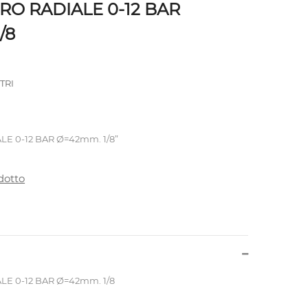
O RADIALE 0-12 BAR
8
TRI
 0-12 BAR Ø=42mm. 1/8”
dotto
 0-12 BAR Ø=42mm. 1/8