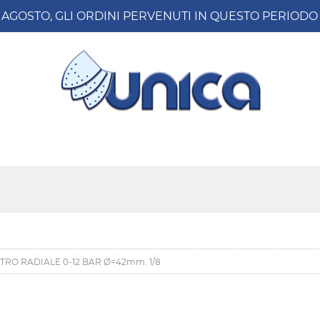
8 AGOSTO, GLI ORDINI PERVENUTI IN QUESTO PERIO
O RADIALE 0-12 BAR Ø=42mm. 1/8