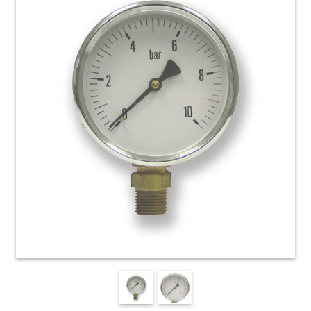
HOME
ACCESSORI
E
PRODOTTI
DI
CONSUMO
APPARECCHIATURE
ELETTROMECCANICHE