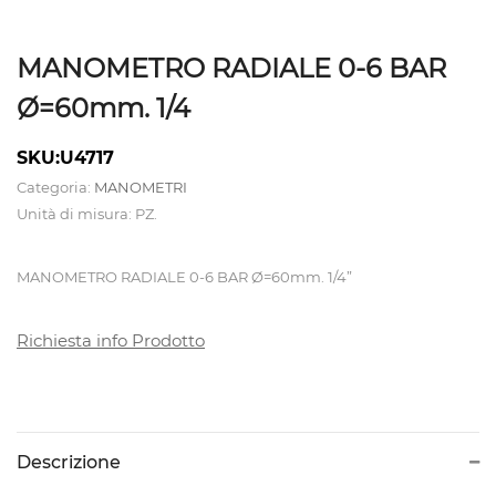
ATTREZZATURE
MANOMETRO RADIALE 0-6 BAR
CALDAIE
Ø=60mm. 1/4
E
TAVOLI
SKU:U4717
DA
Categoria:
MANOMETRI
Unità di misura: PZ.
STIRO
MANOMETRO RADIALE 0-6 BAR Ø=60mm. 1/4”
CAMICIOTTI
PER
Richiesta info Prodotto
MANICHINO
E
TOPPER
Descrizione
CONTROLLI