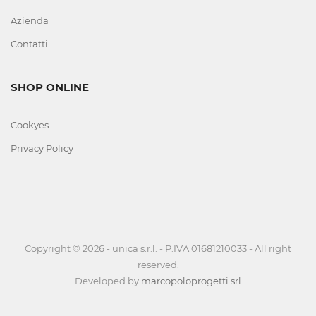
FERRI
Azienda
DA
Contatti
STIRO
SHOP ONLINE
FODERINE
CONFEZIONATE
Cookyes
TUTTI
Privacy Policy
I
MODEL
GRUPPI
Copyright © 2026 - unica s.r.l. - P.IVA 01681210033 - All right
TRATTAMENTO
reserved.
ARIA
Developed by
marcopoloprogetti srl
E