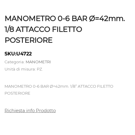
ATTREZZATURE
MANOMETRO 0-6 BAR Ø=42mm.
CALDAIE
1/8 ATTACCO FILETTO
E
POSTERIORE
TAVOLI
SKU:U4722
DA
Categoria:
MANOMETRI
STIRO
Unità di misura: PZ.
CAMICIOTTI
MANOMETRO 0-6 BAR Ø=42mm. 1/8” ATTACCO FILETTO
PER
POSTERIORE
MANICHINO
Richiesta info Prodotto
E
TOPPER