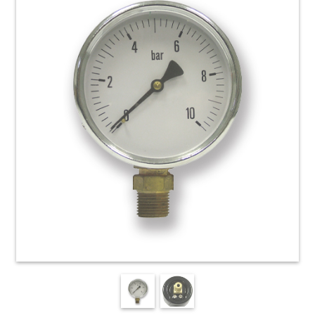
HOME
ACCESSORI
E
PRODOTTI
DI
CONSUMO
APPARECCHIATURE
ELETTROMECCANICHE