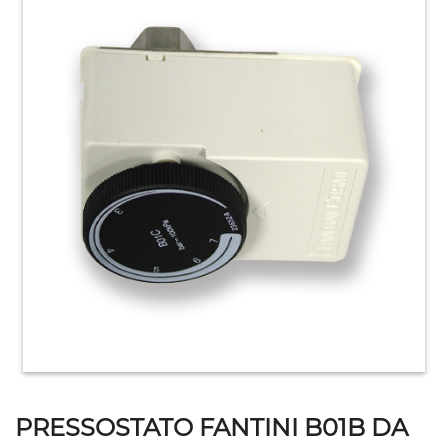
HOME
ACCESSORI
E
PRODOTTI
DI
CONSUMO
APPARECCHIATURE
ELETTROMECCANICHE
PRESSOSTATO FANTINI B01B DA
ATTREZZATURE