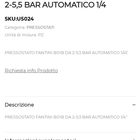
2-5,5 BAR AUTOMATICO 1/4
CALDAIE
SKU:U5024
E
Categoria:
PRESSOSTATI
Unità di misura: PZ.
TAVOLI
DA
PRESSOSTATO FANTINI B01B DA 2-5,5 BAR AUTOMATICO 1/4\"
STIRO
Richiesta info Prodotto
CAMICIOTTI
PER
MANICHINO
E
Descrizione
TOPPER
PRESSOSTATO FANTINI B01B DA 2-5,5 BAR AUTOMATICO 1/4"
CONTROLLI