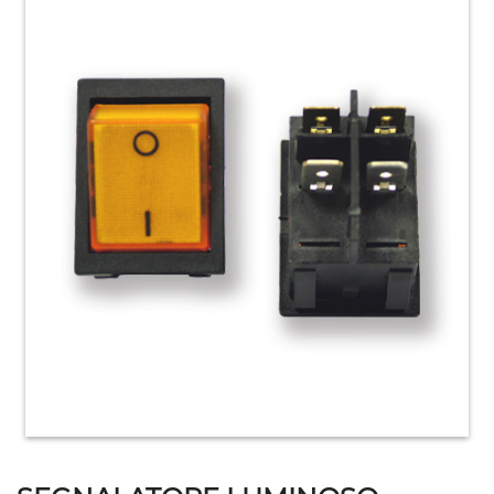
HOME
ACCESSORI
E
PRODOTTI
DI
CONSUMO
APPARECCHIATURE
ELETTROMECCANICHE