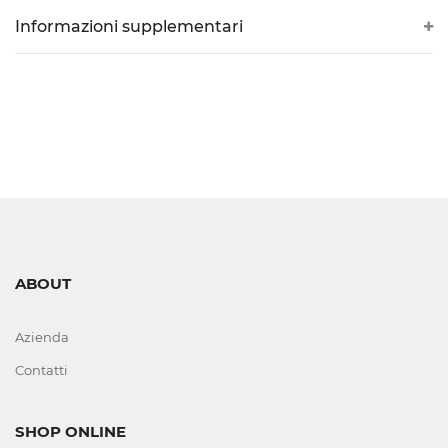
DI
Informazioni supplementari
LIVELLO
VISIVI
E
AUTOMATICI
CORTECHI
IN
VITON
ABOUT
ELETTROVALVOLE
Azienda
E
Contatti
COMPONENTI
SHOP ONLINE
FERRI