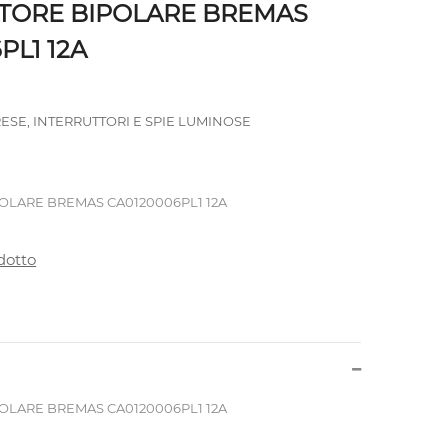
ORE BIPOLARE BREMAS
PL1 12A
RESE, INTERRUTTORI E SPIE LUMINOSE
LARE BREMAS CA0120006PL1 12A
dotto
LARE BREMAS CA0120006PL1 12A