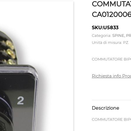
COMMUTAT
CA0120006
SKU:U5833
Categoria:
SPINE, P
Unità di misura: PZ.
COMMUTATORE BIPO
Richiesta info Pro
Descrizione
COMMUTATORE BIPO