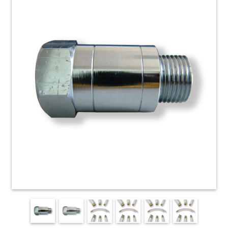
HOME
ACCESSORI
E
PRODOTTI
DI
CONSUMO
APPARECCHIATURE
ELETTROMECCANICHE