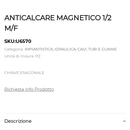
ATTREZZATURE
ANTICALCARE MAGNETICO 1/2
CALDAIE
M/F
E
TAVOLI
SKU:U6570
DA
Categoria:
IMPIANTISTICA, IDRAULICA, CAVI, TUBI E GUAINE
Unità di misura: PZ.
STIRO
CHIAVE ESAGONALE
CAMICIOTTI
PER
Richiesta info Prodotto
MANICHINO
E
TOPPER
Descrizione
CONTROLLI