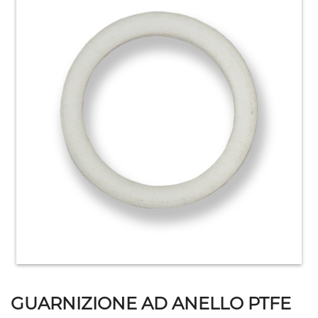
HOME
ACCESSORI
E
PRODOTTI
DI
CONSUMO
APPARECCHIATURE
ELETTROMECCANICHE
GUARNIZIONE AD ANELLO PTFE
ATTREZZATURE