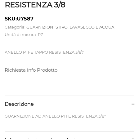
RESISTENZA 3/8
CALDAIE
SKU:U7587
E
Categoria:
GUARNIZIONI STIRO, LAVASECCO E ACQUA
Unità di misura: PZ.
TAVOLI
DA
ANELLO PTFE TAPPO RESISTENZA 3/8\"
STIRO
Richiesta info Prodotto
CAMICIOTTI
PER
MANICHINO
E
Descrizione
TOPPER
GUARNIZIONE AD ANELLO PTFE RESISTENZA 3/8"
CONTROLLI