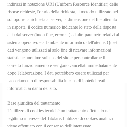
E
U1135.C
indirizzi in notazione URI (Uniform Resource Identifier) delle
SCHIUMATO SILICONE ESPANSO TAGLIATOMOD.
TAVOLI
risorse richieste, l'orario della richiesta, il metodo utilizzato nel
MAXI SP.=7mm.
DA
sottoporre la richiesta al server, la dimensione del file ottenuto
in risposta, il codice numerico indicante lo stato della risposta
STIRO
data dal server (buon fine, errore ..) ed altri parametri relativi al
CAMICIOTTI
sistema operativo e all'ambiente informatico dell'utente. Questi
<<
<
>
>>
dati vengono utilizzati al solo fine di ricavare informazioni
PER
statistiche anonime sull'uso del sito e per controllarne il
MANICHINO
corretto funzionamento e vengono cancellati immediatamente
E
dopo l'elaborazione. I dati potrebbero essere utilizzati per
l'accertamento di responsabilità in caso di ipotetici reati
TOPPER
informatici ai danni del sito.
CONTROLLI
Base giuridica del trattamento
DI
ABOUT
L’utilizzo di cookies tecnici è un trattamento effettuato nel
LIVELLO
legittimo interesse del Titolare; l’utilizzo di cookies analitici
Azienda
VISIVI
viene effettuato con il consenso dell’interessato.