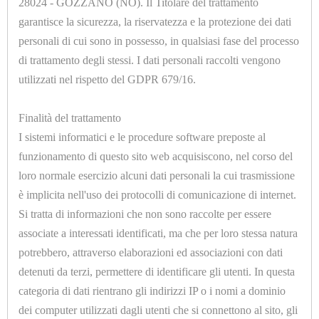
28024 - GOZZANO (NO). Il Titolare del trattamento
garantisce la sicurezza, la riservatezza e la protezione dei dati
HOME
Opzioni
personali di cui sono in possesso, in qualsiasi fase del processo
di trattamento degli stessi. I dati personali raccolti vengono
ACCESSORI
utilizzati nel rispetto del GDPR 679/16.
E
PRODOTTI
Finalità del trattamento
I sistemi informatici e le procedure software preposte al
DI
U1135.E
funzionamento di questo sito web acquisiscono, nel corso del
CONSUMO
SCHIUMATO SILICONE ESPANSO TAGLIATOMOD. F
loro normale esercizio alcuni dati personali la cui trasmissione
SP.=7mm.
è implicita nell'uso dei protocolli di comunicazione di internet.
APPARECCHIATURE
Si tratta di informazioni che non sono raccolte per essere
ELETTROMECCANICHE
associate a interessati identificati, ma che per loro stessa natura
potrebbero, attraverso elaborazioni ed associazioni con dati
ATTREZZATURE
detenuti da terzi, permettere di identificare gli utenti. In questa
categoria di dati rientrano gli indirizzi IP o i nomi a dominio
CALDAIE
dei computer utilizzati dagli utenti che si connettono al sito, gli