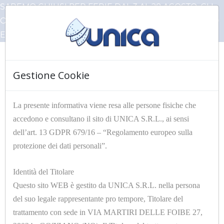
SAREMO CHIUSI PER FERIE DAL 3 AL 28 AGOSTO, GLI
ORDINI PERVENUTI IN QUESTO PERIODO VERRANNO
EVASI AL NOSTRO RIENTRO
Gestione Cookie
☰
La presente informativa viene resa alle persone fisiche che
accedono e consultano il sito di UNICA S.R.L., ai sensi
HOME
Articoli Unica
IMBOTTITURE TAGLIATE A SAGOMA
dell’art. 13 GDPR 679/16 – “Regolamento europeo sulla
protezione dei dati personali”.
Filtri
Identità del Titolare
Questo sito WEB è gestito da UNICA S.R.L. nella persona
del suo legale rappresentante pro tempore, Titolare del
trattamento con sede in VIA MARTIRI DELLE FOIBE 27,
12 di 74 risultati