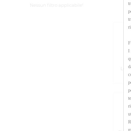
t
Nessun filtro applicabile!
p
t
r
F
I
q
EL
d
L=31
c
p
p
t
r
u
R
m