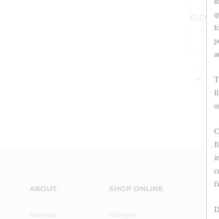
i
q
ELEMEN
f
L= 
p
a
<<
T
I
o
C
I
i
c
l
ABOUT
SHOP ONLINE
D
Azienda
Cookyes