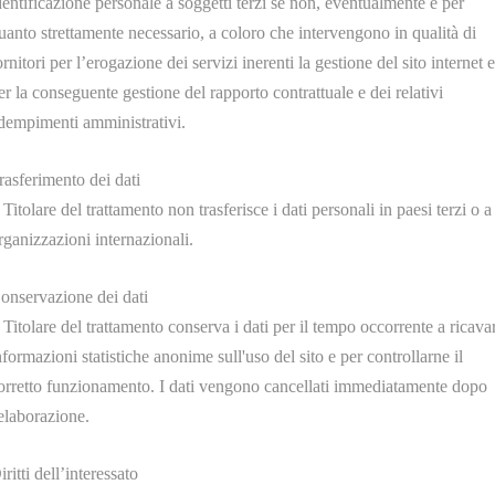
dentificazione personale a soggetti terzi se non, eventualmente e per
U30370
U30366
uanto strettamente necessario, a coloro che intervengono in qualità di
TO ACCIAIO PIANO STIRO
ELEMENTO ACCIAIO PIAN
ornitori per l’erogazione dei servizi inerenti la gestione del sito internet e
1000mm. W.1000 Ø=8mm.
L= 1000mm. W.300 Ø=
er la conseguente gestione del rapporto contrattuale e dei relativi
dempimenti amministrativi.
<
1
2
3
4
5
>
>>
rasferimento dei dati
l Titolare del trattamento non trasferisce i dati personali in paesi terzi o a
rganizzazioni internazionali.
onservazione dei dati
l Titolare del trattamento conserva i dati per il tempo occorrente a ricava
nformazioni statistiche anonime sull'uso del sito e per controllarne il
orretto funzionamento. I dati vengono cancellati immediatamente dopo
'elaborazione.
iritti dell’interessato