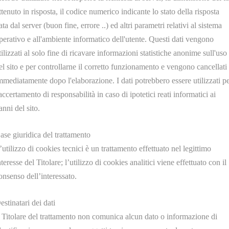
ENTO ACCIAIO BRACCIO
ELEMENTO ACCIAIO BR
ttenuto in risposta, il codice numerico indicante lo stato della risposta
 L= 400mm. W.125 Ø=8mm.
STIRO L= 400mm. W.200
ata dal server (buon fine, errore ..) ed altri parametri relativi al sistema
perativo e all'ambiente informatico dell'utente. Questi dati vengono
tilizzati al solo fine di ricavare informazioni statistiche anonime sull'uso
el sito e per controllarne il corretto funzionamento e vengono cancellati
mmediatamente dopo l'elaborazione. I dati potrebbero essere utilizzati p
'accertamento di responsabilità in caso di ipotetici reati informatici ai
anni del sito.
U30377
U30378
ENTO ACCIAIO BRACCIO
ELEMENTO ACCIAIO BR
ase giuridica del trattamento
 L= 500mm. W.150 Ø=8mm.
STIRO L= 500mm. W.200 
’utilizzo di cookies tecnici è un trattamento effettuato nel legittimo
nteresse del Titolare; l’utilizzo di cookies analitici viene effettuato con il
onsenso dell’interessato.
estinatari dei dati
l Titolare del trattamento non comunica alcun dato o informazione di