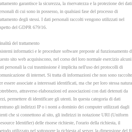
rattamento garantisce la sicurezza, la riservatezza e la protezione dei dati
ersonali di cui sono in possesso, in qualsiasi fase del processo di
rattamento degli stessi. I dati personali raccolti vengono utilizzati nel
ispetto del GDPR 679/16.
inalità del trattamento
 sistemi informatici e le procedure software preposte al funzionamento d
U30500.C
U30500
uesto sito web acquisiscono, nel corso del loro normale esercizio alcuni
EMENTO 4 OCCHIELLI
ELEMENTO 4 OCCHIE
ati personali la cui trasmissione è implicita nell'uso dei protocolli di
0mm. W3000 V.220 R.3/8
L=310mm. W8000 V.380 
omunicazione di internet. Si tratta di informazioni che non sono raccolt
er essere associate a interessati identificati, ma che per loro stessa natura
otrebbero, attraverso elaborazioni ed associazioni con dati detenuti da
erzi, permettere di identificare gli utenti. In questa categoria di dati
ientrano gli indirizzi IP o i nomi a dominio dei computer utilizzati dagli
tenti che si connettono al sito, gli indirizzi in notazione URI (Uniform
esource Identifier) delle risorse richieste, l'orario della richiesta, il
U30373
U30374
etodo utilizzato nel sottoporre la richiesta al server, la dimensione del fi