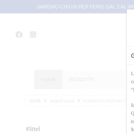
SAREMO CHIUSI PER FERIE DAL 3 AL 2
L
HOME
PRODOTTI
c
“
HOME
Articoli Unica
RESISTENZE PER MACCHIN
I
Q
r
Filtri
M