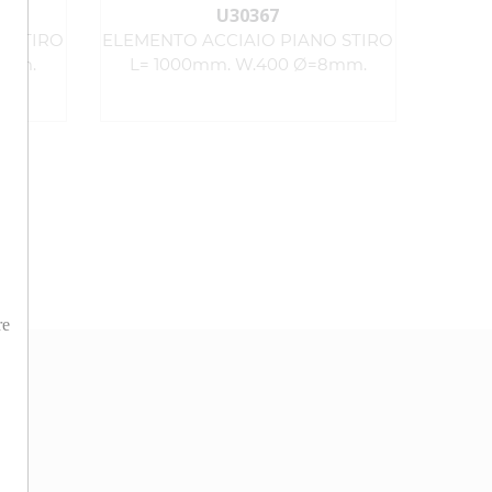
U30367
O STIRO
ELEMENTO ACCIAIO PIANO STIRO
8mm.
L= 1000mm. W.400 Ø=8mm.
re