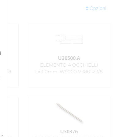
Opzioni
i
U30500.A
LLI
ELEMENTO 4 OCCHIELLI
R.3/8
L=310mm. W9000 V.380 R.3/8
e
U30376
le