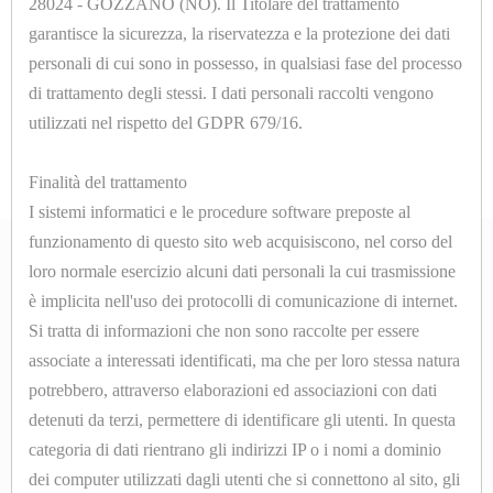
28024 - GOZZANO (NO). Il Titolare del trattamento
PRODOTTI
Non ci sono prodotti in questa
garantisce la sicurezza, la riservatezza e la protezione dei dati
personali di cui sono in possesso, in qualsiasi fase del processo
DI
categoria!
di trattamento degli stessi. I dati personali raccolti vengono
CONSUMO
utilizzati nel rispetto del GDPR 679/16.
APPARECCHIATURE
Finalità del trattamento
ELETTROMECCANICHE
I sistemi informatici e le procedure software preposte al
funzionamento di questo sito web acquisiscono, nel corso del
ATTREZZATURE
loro normale esercizio alcuni dati personali la cui trasmissione
è implicita nell'uso dei protocolli di comunicazione di internet.
CALDAIE
ABOUT
Si tratta di informazioni che non sono raccolte per essere
E
associate a interessati identificati, ma che per loro stessa natura
Azienda
TAVOLI
potrebbero, attraverso elaborazioni ed associazioni con dati
Contatti
DA
detenuti da terzi, permettere di identificare gli utenti. In questa
categoria di dati rientrano gli indirizzi IP o i nomi a dominio
STIRO
SHOP ONLINE
dei computer utilizzati dagli utenti che si connettono al sito, gli