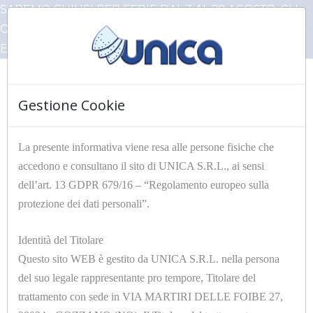
SAREMO CHIUSI PER FERIE DAL 3 AL 28 AGOSTO, GLI
ORDINI PERVENUTI IN QUESTO PERIODO VERRANNO
EVASI AL NOSTRO RIENTRO
Gestione Cookie
☰
La presente informativa viene resa alle persone fisiche che
accedono e consultano il sito di UNICA S.R.L., ai sensi
HOME
Articoli Unica
GRUPPI TRATTAMENTO ARIA E
dell’art. 13 GDPR 679/16 – “Regolamento europeo sulla
COMPONENT PNEUMATICI
protezione dei dati personali”.
Identità del Titolare
HOME
Filtri
Questo sito WEB è gestito da UNICA S.R.L. nella persona
del suo legale rappresentante pro tempore, Titolare del
ACCESSORI
trattamento con sede in VIA MARTIRI DELLE FOIBE 27,
E