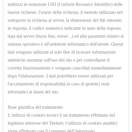
U7072.C
indirizzi in notazione URI (Uniform Resource Identifier) delle
PORTAGOMMA 1/2 Ø=12mm.
risorse richieste, l'orario della richiesta, il metodo utilizzato nel
sottoporre la richiesta al server, la dimensione del file ottenuto
in risposta, il codice numerico indicante lo stato della risposta
data dal server (buon fine, errore ..) ed altri parametri relativi al
sistema operativo e all'ambiente informatico dell'utente. Questi
dati vengono utilizzati al solo fine di ricavare informazioni
statistiche anonime sull'uso del sito e per controllarne il
HOME
corretto funzionamento e vengono cancellati immediatamente
U7072.A
ACCESSORI
dopo l'elaborazione. I dati potrebbero essere utilizzati per
PORTAGOMMA 1/4 Ø=6mm.
l'accertamento di responsabilità in caso di ipotetici reati
E
informatici ai danni del sito.
PRODOTTI
DI
Base giuridica del trattamento
L’utilizzo di cookies tecnici è un trattamento effettuato nel
CONSUMO
legittimo interesse del Titolare; l’utilizzo di cookies analitici
APPARECCHIATURE
viene effettuato con il consenso dell’interessato.