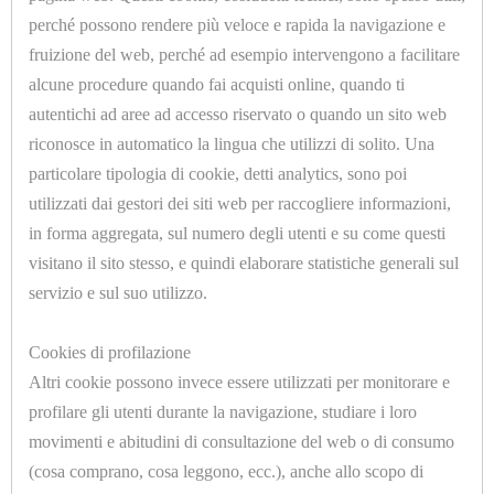
perché possono rendere più veloce e rapida la navigazione e
PRONTE
fruizione del web, perché ad esempio intervengono a facilitare
CONFEZIONATE
alcune procedure quando fai acquisti online, quando ti
autentichi ad aree ad accesso riservato o quando un sito web
IMBOTTITURE
riconosce in automatico la lingua che utilizzi di solito. Una
TAGLIATE
particolare tipologia di cookie, detti analytics, sono poi
U7059.B
A
utilizzati dai gestori dei siti web per raccogliere informazioni,
PROLUNGA MF 1/4-1/4
SAGOMA
in forma aggregata, sul numero degli utenti e su come questi
visitano il sito stesso, e quindi elaborare statistiche generali sul
IMPIANTISTICA,
servizio e sul suo utilizzo.
IDRAULICA,
<<
<
3
4
5
6
7
>
Cookies di profilazione
CAVI,
Altri cookie possono invece essere utilizzati per monitorare e
>>
TUBI
profilare gli utenti durante la navigazione, studiare i loro
E
movimenti e abitudini di consultazione del web o di consumo
(cosa comprano, cosa leggono, ecc.), anche allo scopo di
GUAINE