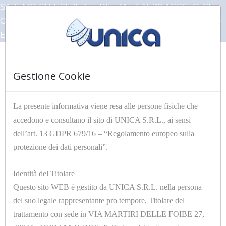
SAREMO CHIUSI PER FERIE DAL 3 AL 28 AGOSTO, GLI
ORDINI PERVENUTI IN QUESTO PERIODO VERRANNO
EVASI AL NOSTRO RIENTRO
Gestione Cookie
☰
La presente informativa viene resa alle persone fisiche che
accedono e consultano il sito di UNICA S.R.L., ai sensi
HOME
Articoli Unica
RACCORDERIE
dell’art. 13 GDPR 679/16 – “Regolamento europeo sulla
protezione dei dati personali”.
Filtri
Identità del Titolare
Questo sito WEB è gestito da UNICA S.R.L. nella persona
del suo legale rappresentante pro tempore, Titolare del
trattamento con sede in VIA MARTIRI DELLE FOIBE 27,
12 di 163 risultati