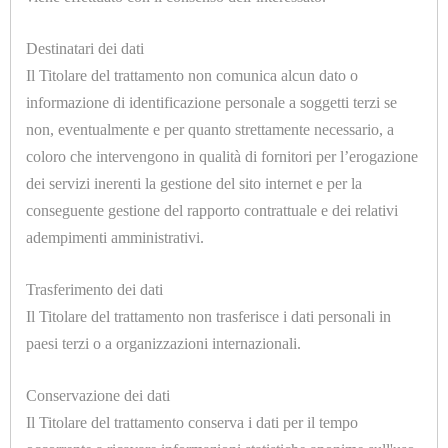
ELETTROMECCANICHE
U7072
Destinatari dei dati
PORTAGOMMA 1/8 Ø=6mm.
Il Titolare del trattamento non comunica alcun dato o
ATTREZZATURE
informazione di identificazione personale a soggetti terzi se
CALDAIE
non, eventualmente e per quanto strettamente necessario, a
coloro che intervengono in qualità di fornitori per l’erogazione
E
dei servizi inerenti la gestione del sito internet e per la
TAVOLI
conseguente gestione del rapporto contrattuale e dei relativi
DA
adempimenti amministrativi.
STIRO
U7072.B
Trasferimento dei dati
PORTAGOMMA 3/8 Ø=9mm.
CAMICIOTTI
Il Titolare del trattamento non trasferisce i dati personali in
paesi terzi o a organizzazioni internazionali.
PER
MANICHINO
Conservazione dei dati
E
Il Titolare del trattamento conserva i dati per il tempo