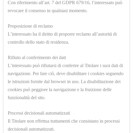
Con riferimento all’art. 7 del GDPR 679/16, l’interessato può
COMPONENTI
revocare il consenso in qualsiasi momento.
FERRI
Proposizione di reclamo
DA
U7059.C
L’interessato ha il diritto di proporre reclamo all’autorità di
PROLUNGA MF 1/4-3/8
STIRO
controllo dello stato di residenza.
FODERINE
Rifiuto al conferimento dei dati
CONFEZIONATE
L’interessato può rifiutarsi di conferire al Titolare i suoi dati di
TUTTI
navigazione. Per fare ciò, deve disabilitare i cookies seguendo
le istruzioni fornite dal browser in uso. La disabilitazione dei
I
cookies può peggiore la navigazione e la fruizione delle
MODEL
funzionalità del sito.
U7059.BIS
GRUPPI
PROLUNGA MF 1/4-1/4
Processi decisionali automatizzati
TRATTAMENTO
Il Titolare non effettua trattamenti che consistano in processi
ARIA
decisionali automatizzati.