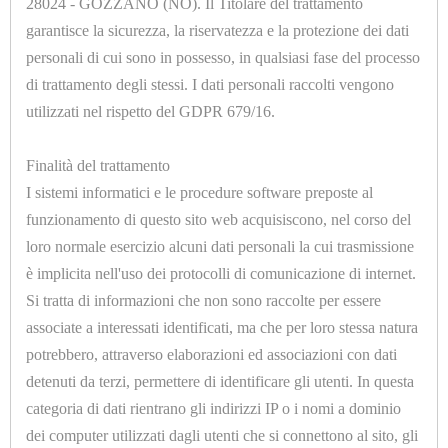
28024 - GOZZANO (NO). Il Titolare del trattamento
garantisce la sicurezza, la riservatezza e la protezione dei dati
Opzioni
personali di cui sono in possesso, in qualsiasi fase del processo
di trattamento degli stessi. I dati personali raccolti vengono
utilizzati nel rispetto del GDPR 679/16.
Finalità del trattamento
I sistemi informatici e le procedure software preposte al
U7050.F
funzionamento di questo sito web acquisiscono, nel corso del
NIPLO MM 3/8-3/8
loro normale esercizio alcuni dati personali la cui trasmissione
è implicita nell'uso dei protocolli di comunicazione di internet.
Si tratta di informazioni che non sono raccolte per essere
associate a interessati identificati, ma che per loro stessa natura
potrebbero, attraverso elaborazioni ed associazioni con dati
detenuti da terzi, permettere di identificare gli utenti. In questa
categoria di dati rientrano gli indirizzi IP o i nomi a dominio
dei computer utilizzati dagli utenti che si connettono al sito, gli