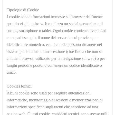
E
Tipologie di Cookie
COMPONENT
I cookie sono informazioni immesse sul browser dell’utente
PNEUMATICI
quando visiti un sito web o utilizza un social network con il
suo pc, smartphone o tablet. Ogni cookie contiene diversi dati
U7059.G
GUARNIZIONI
come, ad esempio, il nome del server da cui proviene, un
PROLUNGA MF 1/2-1/2
STIRO,
identificatore numerico, ecc. I cookie possono rimanere nel
sistema per la durata di una sessione (cioè fino a che non si
LAVASECCO
chiude il browser utilizzato per la navigazione sul web) o per
E
lunghi periodi e possono contenere un codice identificativo
ACQUA
unico.
IMBOTTITURE
Cookies tecnici
A
Alcuni cookie sono usati per eseguire autenticazioni
U7059.D
METRAGGIO
informatiche, monitoraggio di sessioni e memorizzazione di
PROLUNGA MF 1/4-1/2
informazioni specifiche sugli utenti che accedono ad una
IMBOTTITURE
pagina web. Questi cookie, cosiddetti tecnici, sono spesso utili,