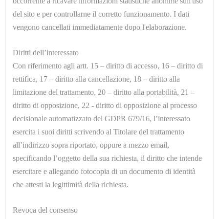
TOPPER
occorrente a ricavare informazioni statistiche anonime sull'uso
del sito e per controllarne il corretto funzionamento. I dati
CONTROLLI
vengono cancellati immediatamente dopo l'elaborazione.
U7071
DI
PORTAGOMMA F 1/4
Diritti dell’interessato
LIVELLO
Con riferimento agli artt. 15 – diritto di accesso, 16 – diritto di
VISIVI
rettifica, 17 – diritto alla cancellazione, 18 – diritto alla
E
limitazione del trattamento, 20 – diritto alla portabilità, 21 –
diritto di opposizione, 22 - diritto di opposizione al processo
AUTOMATICI
decisionale automatizzato del GDPR 679/16, l’interessato
esercita i suoi diritti scrivendo al Titolare del trattamento
CORTECHI
all’indirizzo sopra riportato, oppure a mezzo email,
IN
U7072.D
specificando l’oggetto della sua richiesta, il diritto che intende
PORTAGOMMA F 1/4 Ø=6mm.
VITON
esercitare e allegando fotocopia di un documento di identità
che attesti la legittimità della richiesta.
ELETTROVALVOLE
E
Revoca del consenso