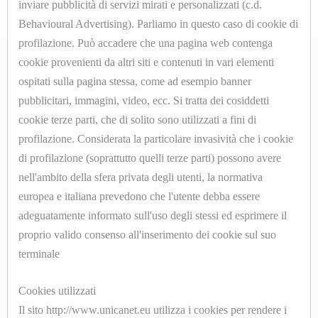
inviare pubblicità di servizi mirati e personalizzati (c.d.
MANOMETRI
Behavioural Advertising). Parliamo in questo caso di cookie di
profilazione. Può accadere che una pagina web contenga
MICROINTERRUTTORI
cookie provenienti da altri siti e contenuti in vari elementi
ospitati sulla pagina stessa, come ad esempio banner
MOLLE
ABOUT
pubblicitari, immagini, video, ecc. Si tratta dei cosiddetti
cookie terze parti, che di solito sono utilizzati a fini di
PARTI
Azienda
profilazione. Considerata la particolare invasività che i cookie
DI
di profilazione (soprattutto quelli terze parti) possono avere
Contatti
nell'ambito della sfera privata degli utenti, la normativa
RICAMBIO
europea e italiana prevedono che l'utente debba essere
SHOP ONLINE
PER
adeguatamente informato sull'uso degli stessi ed esprimere il
MACCHINE
proprio valido consenso all'inserimento dei cookie sul suo
Cookyes
DA
terminale
Privacy Policy
STIRO
Cookies utilizzati
Il sito http://www.unicanet.eu utilizza i cookies per rendere i
PISTOLE