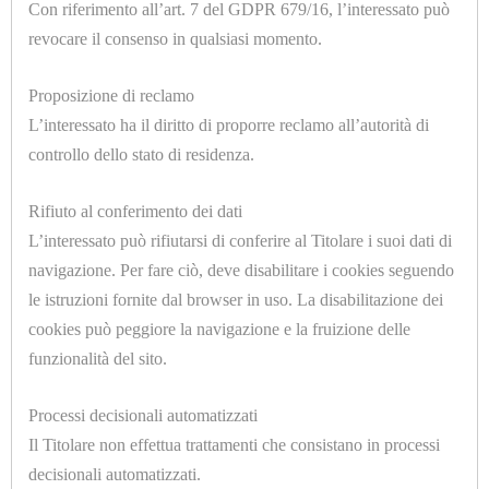
Con riferimento all’art. 7 del GDPR 679/16, l’interessato può
COMPONENTI
revocare il consenso in qualsiasi momento.
FERRI
Proposizione di reclamo
DA
L’interessato ha il diritto di proporre reclamo all’autorità di
U90104
STIRO
controllo dello stato di residenza.
INVOLUCRO INOX CONDENSATORE PM18 SENZA
SERPENTINO A=2 B=1 H=478mm. Ø=183mm.
FODERINE
Rifiuto al conferimento dei dati
CONFEZIONATE
L’interessato può rifiutarsi di conferire al Titolare i suoi dati di
navigazione. Per fare ciò, deve disabilitare i cookies seguendo
TUTTI
le istruzioni fornite dal browser in uso. La disabilitazione dei
I
cookies può peggiore la navigazione e la fruizione delle
MODEL
funzionalità del sito.
U90151
GRUPPI
Processi decisionali automatizzati
CONDENSATORE NYLON PM23 COMPLETO
TRATTAMENTO
Il Titolare non effettua trattamenti che consistano in processi
decisionali automatizzati.
ARIA