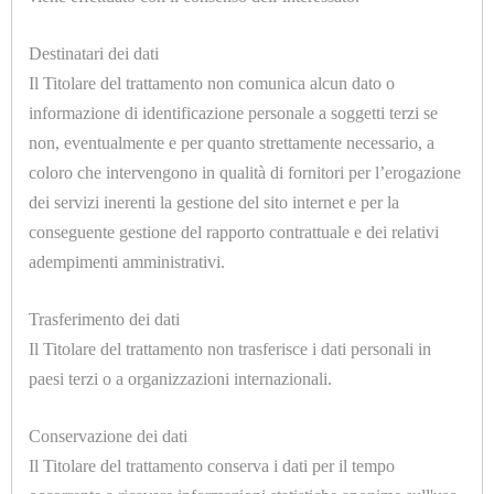
APPARECCHIATURE
ELETTROMECCANICHE
Destinatari dei dati
U9098
Il Titolare del trattamento non comunica alcun dato o
ATTREZZATURE
CONDENSATORE NYLON PM10 MAXI COMPLETO
informazione di identificazione personale a soggetti terzi se
non, eventualmente e per quanto strettamente necessario, a
CALDAIE
coloro che intervengono in qualità di fornitori per l’erogazione
E
dei servizi inerenti la gestione del sito internet e per la
TAVOLI
conseguente gestione del rapporto contrattuale e dei relativi
DA
adempimenti amministrativi.
STIRO
Trasferimento dei dati
U9099
Il Titolare del trattamento non trasferisce i dati personali in
CAMICIOTTI
CONDENSATORE INOX PM6 COMPLETO
paesi terzi o a organizzazioni internazionali.
PER
MANICHINO
Conservazione dei dati
E
Il Titolare del trattamento conserva i dati per il tempo