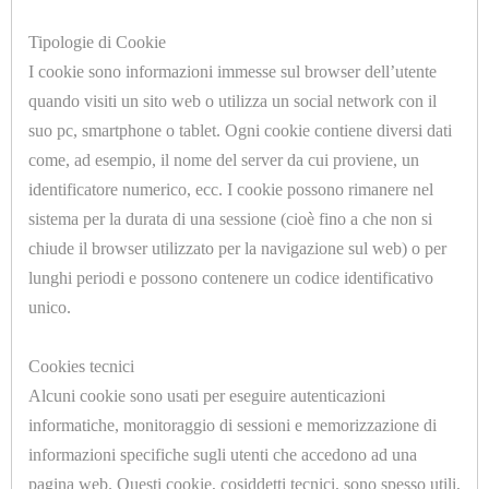
E
Tipologie di Cookie
COMPONENT
I cookie sono informazioni immesse sul browser dell’utente
PNEUMATICI
quando visiti un sito web o utilizza un social network con il
suo pc, smartphone o tablet. Ogni cookie contiene diversi dati
GUARNIZIONI
come, ad esempio, il nome del server da cui proviene, un
U90FFMINI
identificatore numerico, ecc. I cookie possono rimanere nel
STIRO,
CONTENITORE CARTUCCE ESAUSTE MINI
sistema per la durata di una sessione (cioè fino a che non si
LAVASECCO
chiude il browser utilizzato per la navigazione sul web) o per
E
lunghi periodi e possono contenere un codice identificativo
ACQUA
unico.
IMBOTTITURE
Cookies tecnici
A
Alcuni cookie sono usati per eseguire autenticazioni
informatiche, monitoraggio di sessioni e memorizzazione di
METRAGGIO
U90FFMAXI
informazioni specifiche sugli utenti che accedono ad una
CONTENITORE CARTUCCE ESAUSTE MAXI
pagina web. Questi cookie, cosiddetti tecnici, sono spesso utili,