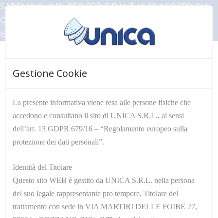
SAREMO CHIUSI PER FERIE DAL 3 AL 28 AGOSTO, GLI
ORDINI PERVENUTI IN QUESTO PERIODO VERRANNO
EVASI AL NOSTRO RIENTRO
Gestione Cookie
☰
La presente informativa viene resa alle persone fisiche che
accedono e consultano il sito di UNICA S.R.L., ai sensi
HOME
Articoli Unica
RICAMBI PER MACCHINE
dell’art. 13 GDPR 679/16 – “Regolamento europeo sulla
LAVASECCO E ACQUA
protezione dei dati personali”.
Identità del Titolare
Filtri
Questo sito WEB è gestito da UNICA S.R.L. nella persona
del suo legale rappresentante pro tempore, Titolare del
trattamento con sede in VIA MARTIRI DELLE FOIBE 27,