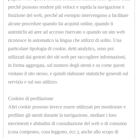
IMBOTTITURE
perché possono rendere più veloce e rapida la navigazione e
PRONTE
fruizione del web, perché ad esempio intervengono a facilitare
CONFEZIONATE
alcune procedure quando fai acquisti online, quando ti
autentichi ad aree ad accesso riservato o quando un sito web
IMBOTTITURE
riconosce in automatico la lingua che utilizzi di solito. Una
TAGLIATE
particolare tipologia di cookie, detti analytics, sono poi
A
utilizzati dai gestori dei siti web per raccogliere informazioni,
U9080.C
in forma aggregata, sul numero degli utenti e su come questi
CONTROLLO ELETTRONICO ASCIUGAMENTO
SAGOMA
visitano il sito stesso, e quindi elaborare statistiche generali sul
servizio e sul suo utilizzo.
IMPIANTISTICA,
IDRAULICA,
Cookies di profilazione
CAVI,
<<
<
1
2
3
4
5
>
Altri cookie possono invece essere utilizzati per monitorare e
TUBI
profilare gli utenti durante la navigazione, studiare i loro
>>
movimenti e abitudini di consultazione del web o di consumo
E
(cosa comprano, cosa leggono, ecc.), anche allo scopo di
GUAINE