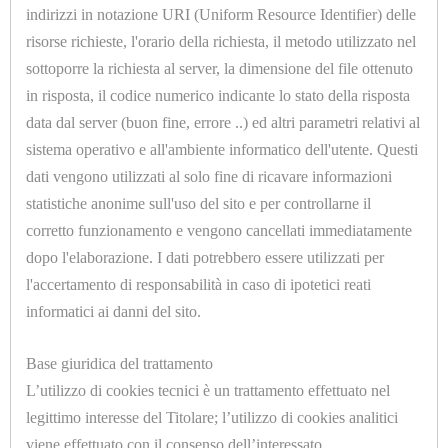
indirizzi in notazione URI (Uniform Resource Identifier) delle
U9095.A
risorse richieste, l'orario della richiesta, il metodo utilizzato nel
CONDENSATORE INOX PM10 COMPLETO
sottoporre la richiesta al server, la dimensione del file ottenuto
in risposta, il codice numerico indicante lo stato della risposta
data dal server (buon fine, errore ..) ed altri parametri relativi al
sistema operativo e all'ambiente informatico dell'utente. Questi
dati vengono utilizzati al solo fine di ricavare informazioni
statistiche anonime sull'uso del sito e per controllarne il
HOME
corretto funzionamento e vengono cancellati immediatamente
dopo l'elaborazione. I dati potrebbero essere utilizzati per
ACCESSORI
U9095
l'accertamento di responsabilità in caso di ipotetici reati
CONDENSATORE NYLON PM10 COMPLETO
E
informatici ai danni del sito.
PRODOTTI
DI
Base giuridica del trattamento
L’utilizzo di cookies tecnici è un trattamento effettuato nel
CONSUMO
legittimo interesse del Titolare; l’utilizzo di cookies analitici
viene effettuato con il consenso dell’interessato.