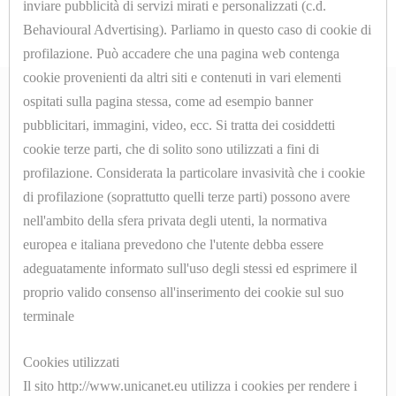
inviare pubblicità di servizi mirati e personalizzati (c.d.
Behavioural Advertising). Parliamo in questo caso di cookie di
MANOMETRI
profilazione. Può accadere che una pagina web contenga
cookie provenienti da altri siti e contenuti in vari elementi
MICROINTERRUTTORI
ospitati sulla pagina stessa, come ad esempio banner
MOLLE
pubblicitari, immagini, video, ecc. Si tratta dei cosiddetti
ABOUT
cookie terze parti, che di solito sono utilizzati a fini di
PARTI
profilazione. Considerata la particolare invasività che i cookie
Azienda
di profilazione (soprattutto quelli terze parti) possono avere
DI
Contatti
nell'ambito della sfera privata degli utenti, la normativa
RICAMBIO
europea e italiana prevedono che l'utente debba essere
PER
adeguatamente informato sull'uso degli stessi ed esprimere il
SHOP ONLINE
MACCHINE
proprio valido consenso all'inserimento dei cookie sul suo
terminale
DA
Cookyes
STIRO
Privacy Policy
Cookies utilizzati
Il sito http://www.unicanet.eu utilizza i cookies per rendere i
PISTOLE