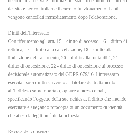
occorrente a ricavare informazioni statistiche anonime sull'uso
TOPPER
del sito e per controllarne il corretto funzionamento. I dati
vengono cancellati immediatamente dopo l'elaborazione.
CONTROLLI
DI
U90102
Diritti dell’interessato
CONDENSATORE INOX PM18 COMPLETO
LIVELLO
Con riferimento agli artt. 15 – diritto di accesso, 16 – diritto di
VISIVI
rettifica, 17 – diritto alla cancellazione, 18 – diritto alla
limitazione del trattamento, 20 – diritto alla portabilità, 21 –
E
diritto di opposizione, 22 - diritto di opposizione al processo
AUTOMATICI
decisionale automatizzato del GDPR 679/16, l’interessato
esercita i suoi diritti scrivendo al Titolare del trattamento
CORTECHI
all’indirizzo sopra riportato, oppure a mezzo email,
IN
specificando l’oggetto della sua richiesta, il diritto che intende
U90150
VITON
esercitare e allegando fotocopia di un documento di identità
CONDENSATORE NYLON PM18 COMPLETO
che attesti la legittimità della richiesta.
ELETTROVALVOLE
E
Revoca del consenso