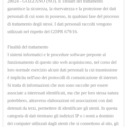
28024 - GOZZANO (NO). Il Titolare del trattamento
garantisce la sicurezza, la riservatezza e la protezione dei dati
Opzioni
personali di cui sono in possesso, in qualsiasi fase del processo
di trattamento degli stessi. I dati personali raccolti vengono
utilizzati nel rispetto del GDPR 679/16.
Finalità del trattamento
I sistemi informatici e le procedure software preposte al
U9067
funzionamento di questo sito web acquisiscono, nel corso del
SONDA PTC CAVO PVC L. 1500mm BULBO Ø 6x40mm
loro normale esercizio alcuni dati personali la cui trasmissione
-20 /+130°C - 2 FILI
è implicita nell'uso dei protocolli di comunicazione di internet.
Si tratta di informazioni che non sono raccolte per essere
associate a interessati identificati, ma che per loro stessa natura
potrebbero, attraverso elaborazioni ed associazioni con dati
detenuti da terzi, permettere di identificare gli utenti. In questa
categoria di dati rientrano gli indirizzi IP o i nomi a dominio
dei computer utilizzati dagli utenti che si connettono al sito, gli