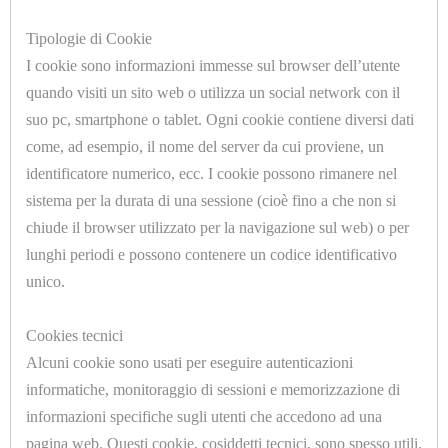
E
Tipologie di Cookie
COMPONENT
I cookie sono informazioni immesse sul browser dell’utente
PNEUMATICI
quando visiti un sito web o utilizza un social network con il
suo pc, smartphone o tablet. Ogni cookie contiene diversi dati
U7017.A
GUARNIZIONI
come, ad esempio, il nome del server da cui proviene, un
ADATTATORE CILINDRICO 1/8 Ø=5mm.
STIRO,
identificatore numerico, ecc. I cookie possono rimanere nel
sistema per la durata di una sessione (cioè fino a che non si
LAVASECCO
chiude il browser utilizzato per la navigazione sul web) o per
E
lunghi periodi e possono contenere un codice identificativo
ACQUA
unico.
IMBOTTITURE
Cookies tecnici
A
Alcuni cookie sono usati per eseguire autenticazioni
U7017.C
METRAGGIO
informatiche, monitoraggio di sessioni e memorizzazione di
ADATTATORE CILINDRICO 1/8 Ø=8mm.
informazioni specifiche sugli utenti che accedono ad una
IMBOTTITURE
pagina web. Questi cookie, cosiddetti tecnici, sono spesso utili,