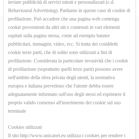
inviare pubblicità di servizi mirati e personalizzati (c.d.
MANOMETRI
Behavioural Advertising). Parliamo in questo caso di cookie di
profilazione. Può accadere che una pagina web contenga
MICROINTERRUTTORI
cookie provenienti da altri siti e contenuti in vari elementi
ospitati sulla pagina stessa, come ad esempio banner
MOLLE
ABOUT
pubblicitari, immagini, video, ecc. Si tratta dei cosiddetti
cookie terze parti, che di solito sono utilizzati a fini di
PARTI
Azienda
profilazione. Considerata la particolare invasività che i cookie
DI
di profilazione (soprattutto quelli terze parti) possono avere
Contatti
nell'ambito della sfera privata degli utenti, la normativa
RICAMBIO
europea e italiana prevedono che l'utente debba essere
SHOP ONLINE
PER
adeguatamente informato sull'uso degli stessi ed esprimere il
MACCHINE
proprio valido consenso all'inserimento dei cookie sul suo
Cookyes
DA
terminale
Privacy Policy
STIRO
Cookies utilizzati
Il sito http://www.unicanet.eu utilizza i cookies per rendere i
PISTOLE