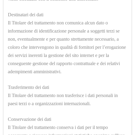
ELETTROMECCANICHE
U9069
Destinatari dei dati
SONDA PT100 CAVO L.3000mm BULBO Ø 6x100mm
Il Titolare del trattamento non comunica alcun dato o
ATTREZZATURE
-50°/+350°C - 3 FILI
informazione di identificazione personale a soggetti terzi se
CALDAIE
non, eventualmente e per quanto strettamente necessario, a
coloro che intervengono in qualità di fornitori per l’erogazione
E
dei servizi inerenti la gestione del sito internet e per la
TAVOLI
conseguente gestione del rapporto contrattuale e dei relativi
DA
adempimenti amministrativi.
STIRO
U7018
Trasferimento dei dati
ADATTATORE CILINDRICO 1/4 Ø=4mm.
CAMICIOTTI
Il Titolare del trattamento non trasferisce i dati personali in
paesi terzi o a organizzazioni internazionali.
PER
MANICHINO
Conservazione dei dati
E
Il Titolare del trattamento conserva i dati per il tempo