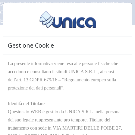
SAREMO CHIUSI PER FERIE DAL 3 AL 28 AGOSTO, GLI
ORDINI PERVENUTI IN QUESTO PERIODO VERRANNO
EVASI AL NOSTRO RIENTRO
Gestione Cookie
☰
La presente informativa viene resa alle persone fisiche che
accedono e consultano il sito di UNICA S.R.L., ai sensi
HOME
Articoli Unica
dell’art. 13 GDPR 679/16 – “Regolamento europeo sulla
protezione dei dati personali”.
Filtri
Identità del Titolare
Questo sito WEB è gestito da UNICA S.R.L. nella persona
del suo legale rappresentante pro tempore, Titolare del
trattamento con sede in VIA MARTIRI DELLE FOIBE 27,
12 di 3022 risultati