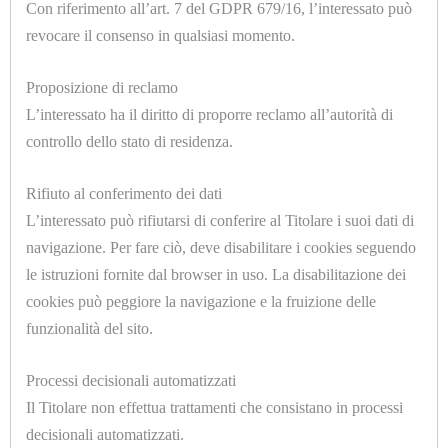
Con riferimento all’art. 7 del GDPR 679/16, l’interessato può
COMPONENTI
revocare il consenso in qualsiasi momento.
FERRI
Proposizione di reclamo
DA
U7018.C
L’interessato ha il diritto di proporre reclamo all’autorità di
ADATTATORE CILINDRICO 1/4 Ø=8mm.
STIRO
controllo dello stato di residenza.
FODERINE
Rifiuto al conferimento dei dati
CONFEZIONATE
L’interessato può rifiutarsi di conferire al Titolare i suoi dati di
TUTTI
navigazione. Per fare ciò, deve disabilitare i cookies seguendo
le istruzioni fornite dal browser in uso. La disabilitazione dei
I
cookies può peggiore la navigazione e la fruizione delle
MODEL
funzionalità del sito.
U7017
GRUPPI
ADATTATORE CILINDRICO 1/8 Ø=4mm.
Processi decisionali automatizzati
TRATTAMENTO
Il Titolare non effettua trattamenti che consistano in processi
ARIA
decisionali automatizzati.