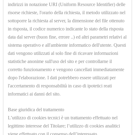
U9068
indirizzi in notazione URI (Uniform Resource Identifier) delle
SONDA PTC CAVO SILICONE L. 1500mm BULBO Ø
risorse richieste, l'orario della richiesta, il metodo utilizzato nel
6x40mm -20 /+130°C - 2 FILI
sottoporre la richiesta al server, la dimensione del file ottenuto
in risposta, il codice numerico indicante lo stato della risposta
data dal server (buon fine, errore ..) ed altri parametri relativi al
sistema operativo e all'ambiente informatico dell'utente. Questi
dati vengono utilizzati al solo fine di ricavare informazioni
statistiche anonime sull'uso del sito e per controllarne il
HOME
corretto funzionamento e vengono cancellati immediatamente
U9069.A
ACCESSORI
dopo l'elaborazione. I dati potrebbero essere utilizzati per
SONDA PTC CAVO SILICONE L. 1500mm BULBO Ø
l'accertamento di responsabilità in caso di ipotetici reati
E
6x40mm -20 /+130°C - 3 FILI
informatici ai danni del sito.
PRODOTTI
DI
Base giuridica del trattamento
L’utilizzo di cookies tecnici è un trattamento effettuato nel
CONSUMO
legittimo interesse del Titolare; l’utilizzo di cookies analitici
APPARECCHIATURE
viene effettuato con il consenso dell’interessato.