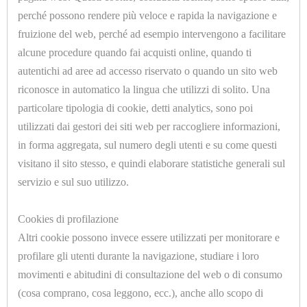
perché possono rendere più veloce e rapida la navigazione e
PRONTE
fruizione del web, perché ad esempio intervengono a facilitare
CONFEZIONATE
alcune procedure quando fai acquisti online, quando ti
autentichi ad aree ad accesso riservato o quando un sito web
IMBOTTITURE
riconosce in automatico la lingua che utilizzi di solito. Una
TAGLIATE
particolare tipologia di cookie, detti analytics, sono poi
U7017.B
A
utilizzati dai gestori dei siti web per raccogliere informazioni,
ADATTATORE CILINDRICO 1/8 Ø=6mm.
SAGOMA
in forma aggregata, sul numero degli utenti e su come questi
visitano il sito stesso, e quindi elaborare statistiche generali sul
IMPIANTISTICA,
servizio e sul suo utilizzo.
IDRAULICA,
<<
<
1
2
3
4
5
>
Cookies di profilazione
CAVI,
Altri cookie possono invece essere utilizzati per monitorare e
>>
TUBI
profilare gli utenti durante la navigazione, studiare i loro
E
movimenti e abitudini di consultazione del web o di consumo
(cosa comprano, cosa leggono, ecc.), anche allo scopo di
GUAINE