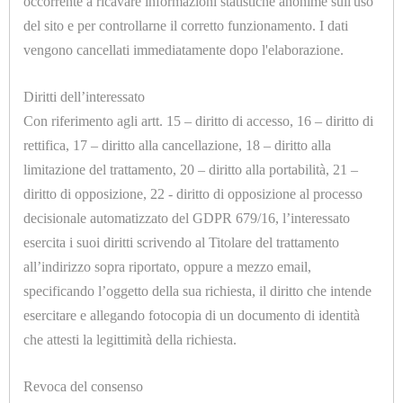
TOPPER
occorrente a ricavare informazioni statistiche anonime sull'uso
del sito e per controllarne il corretto funzionamento. I dati
CONTROLLI
vengono cancellati immediatamente dopo l'elaborazione.
U7018.A
DI
ADATTATORE CILINDRICO 1/4 Ø=5mm.
Diritti dell’interessato
LIVELLO
Con riferimento agli artt. 15 – diritto di accesso, 16 – diritto di
VISIVI
rettifica, 17 – diritto alla cancellazione, 18 – diritto alla
E
limitazione del trattamento, 20 – diritto alla portabilità, 21 –
diritto di opposizione, 22 - diritto di opposizione al processo
AUTOMATICI
decisionale automatizzato del GDPR 679/16, l’interessato
esercita i suoi diritti scrivendo al Titolare del trattamento
CORTECHI
all’indirizzo sopra riportato, oppure a mezzo email,
IN
U7018.B
specificando l’oggetto della sua richiesta, il diritto che intende
ADATTATORE CILINDRICO 1/4 Ø=6mm.
VITON
esercitare e allegando fotocopia di un documento di identità
che attesti la legittimità della richiesta.
ELETTROVALVOLE
E
Revoca del consenso