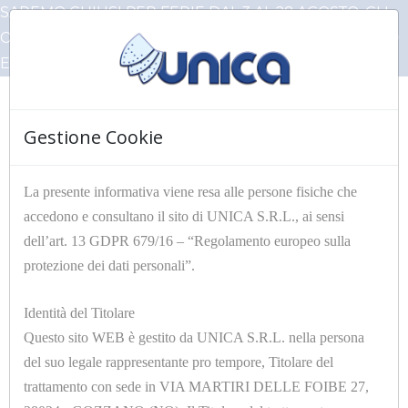
SAREMO CHIUSI PER FERIE DAL 3 AL 28 AGOSTO, GLI
ORDINI PERVENUTI IN QUESTO PERIODO VERRANNO
EVASI AL NOSTRO RIENTRO
Gestione Cookie
☰
La presente informativa viene resa alle persone fisiche che
accedono e consultano il sito di UNICA S.R.L., ai sensi
HOME
Articoli Unica
IMBOTTITURE A METRAGGIO
dell’art. 13 GDPR 679/16 – “Regolamento europeo sulla
protezione dei dati personali”.
Filtri
Identità del Titolare
Questo sito WEB è gestito da UNICA S.R.L. nella persona
del suo legale rappresentante pro tempore, Titolare del
trattamento con sede in VIA MARTIRI DELLE FOIBE 27,
12 di 31 risultati