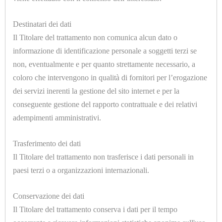
ELETTROMECCANICHE
U1011.A
Destinatari dei dati
PADDING COTONE SP.=10mm. H.=1400mm.
ATTREZZATURE
Il Titolare del trattamento non comunica alcun dato o
informazione di identificazione personale a soggetti terzi se
CALDAIE
non, eventualmente e per quanto strettamente necessario, a
E
coloro che intervengono in qualità di fornitori per l’erogazione
TAVOLI
dei servizi inerenti la gestione del sito internet e per la
conseguente gestione del rapporto contrattuale e dei relativi
DA
adempimenti amministrativi.
STIRO
U1016.D
Trasferimento dei dati
SILICONE RAU SIK SP.=10mm. 1800 X 900mm. AVORIO
CAMICIOTTI
Il Titolare del trattamento non trasferisce i dati personali in
PER
paesi terzi o a organizzazioni internazionali.
MANICHINO
Conservazione dei dati
E
Il Titolare del trattamento conserva i dati per il tempo
TOPPER