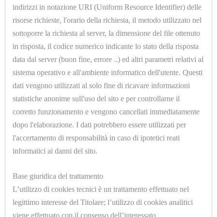
U1010.B
indirizzi in notazione URI (Uniform Resource Identifier) delle
MOLLETTONE POLIESTERE SP.=9mm. H.=1300mm.
risorse richieste, l'orario della richiesta, il metodo utilizzato nel
sottoporre la richiesta al server, la dimensione del file ottenuto
in risposta, il codice numerico indicante lo stato della risposta
data dal server (buon fine, errore ..) ed altri parametri relativi al
sistema operativo e all'ambiente informatico dell'utente. Questi
dati vengono utilizzati al solo fine di ricavare informazioni
HOME
statistiche anonime sull'uso del sito e per controllarne il
corretto funzionamento e vengono cancellati immediatamente
ACCESSORI
U1010.D
dopo l'elaborazione. I dati potrebbero essere utilizzati per
MOLLETTONE POLIESTERE SP.=9mm. H.=1500mm.
E
l'accertamento di responsabilità in caso di ipotetici reati
PRODOTTI
informatici ai danni del sito.
DI
Base giuridica del trattamento
CONSUMO
L’utilizzo di cookies tecnici è un trattamento effettuato nel
legittimo interesse del Titolare; l’utilizzo di cookies analitici
APPARECCHIATURE
viene effettuato con il consenso dell’interessato.