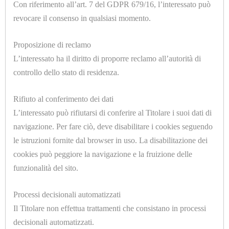
COMPONENTI
Con riferimento all’art. 7 del GDPR 679/16, l’interessato può
revocare il consenso in qualsiasi momento.
FERRI
DA
Proposizione di reclamo
U1016.F
L’interessato ha il diritto di proporre reclamo all’autorità di
STIRO
SILICONE RAU SIK SP.=10mm. 1800 X 900mm. ROSSO
controllo dello stato di residenza.
FODERINE
Rifiuto al conferimento dei dati
CONFEZIONATE
L’interessato può rifiutarsi di conferire al Titolare i suoi dati di
TUTTI
navigazione. Per fare ciò, deve disabilitare i cookies seguendo
I
le istruzioni fornite dal browser in uso. La disabilitazione dei
MODEL
cookies può peggiore la navigazione e la fruizione delle
funzionalità del sito.
U1025.B
GRUPPI
SCHIUMATO POLIESTERE PER FILTRI 30PPI
Processi decisionali automatizzati
TRATTAMENTO
SP.=20mm FOGLI 50X200cm
Il Titolare non effettua trattamenti che consistano in processi
ARIA
decisionali automatizzati.