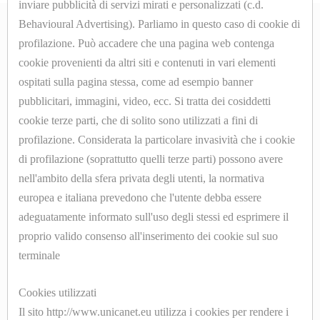
inviare pubblicità di servizi mirati e personalizzati (c.d.
MANOMETRI
Behavioural Advertising). Parliamo in questo caso di cookie di
profilazione. Può accadere che una pagina web contenga
MICROINTERRUTTORI
cookie provenienti da altri siti e contenuti in vari elementi
ABOUT
ospitati sulla pagina stessa, come ad esempio banner
MOLLE
pubblicitari, immagini, video, ecc. Si tratta dei cosiddetti
Azienda
cookie terze parti, che di solito sono utilizzati a fini di
PARTI
Contatti
profilazione. Considerata la particolare invasività che i cookie
DI
di profilazione (soprattutto quelli terze parti) possono avere
SHOP ONLINE
RICAMBIO
nell'ambito della sfera privata degli utenti, la normativa
PER
europea e italiana prevedono che l'utente debba essere
Cookyes
adeguatamente informato sull'uso degli stessi ed esprimere il
MACCHINE
Privacy Policy
proprio valido consenso all'inserimento dei cookie sul suo
DA
terminale
STIRO
Cookies utilizzati
PISTOLE
Il sito http://www.unicanet.eu utilizza i cookies per rendere i