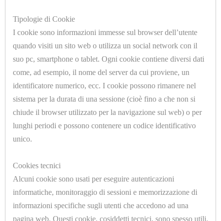
E
Tipologie di Cookie
COMPONENT
I cookie sono informazioni immesse sul browser dell’utente
PNEUMATICI
quando visiti un sito web o utilizza un social network con il
suo pc, smartphone o tablet. Ogni cookie contiene diversi dati
GUARNIZIONI
U1025
come, ad esempio, il nome del server da cui proviene, un
SCHIUMATO POLIESTERE PER FILTRI 30PPI
STIRO,
identificatore numerico, ecc. I cookie possono rimanere nel
SP.=20mm. H.=1000mm.
LAVASECCO
sistema per la durata di una sessione (cioè fino a che non si
E
chiude il browser utilizzato per la navigazione sul web) o per
lunghi periodi e possono contenere un codice identificativo
ACQUA
unico.
IMBOTTITURE
Cookies tecnici
A
Alcuni cookie sono usati per eseguire autenticazioni
U1025.A
METRAGGIO
informatiche, monitoraggio di sessioni e memorizzazione di
SCHIUMATO POLIESTERE PER FILTRI 45PPI
informazioni specifiche sugli utenti che accedono ad una
SP.=20mm.
IMBOTTITURE
pagina web. Questi cookie, cosiddetti tecnici, sono spesso utili,