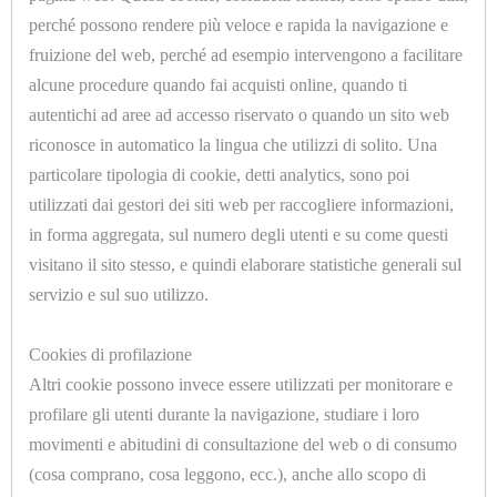
PRONTE
perché possono rendere più veloce e rapida la navigazione e
CONFEZIONATE
fruizione del web, perché ad esempio intervengono a facilitare
alcune procedure quando fai acquisti online, quando ti
IMBOTTITURE
autentichi ad aree ad accesso riservato o quando un sito web
riconosce in automatico la lingua che utilizzi di solito. Una
TAGLIATE
particolare tipologia di cookie, detti analytics, sono poi
U1032.A
A
utilizzati dai gestori dei siti web per raccogliere informazioni,
SCHIUMATO POLIESTERE ESPANSO SP.=10mm.
SAGOMA
H.=1500mm.
in forma aggregata, sul numero degli utenti e su come questi
visitano il sito stesso, e quindi elaborare statistiche generali sul
IMPIANTISTICA,
servizio e sul suo utilizzo.
IDRAULICA,
<<
<
1
2
3
>
>>
CAVI,
Cookies di profilazione
Altri cookie possono invece essere utilizzati per monitorare e
TUBI
profilare gli utenti durante la navigazione, studiare i loro
E
movimenti e abitudini di consultazione del web o di consumo
GUAINE
(cosa comprano, cosa leggono, ecc.), anche allo scopo di