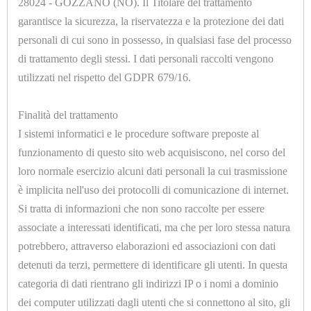
28024 - GOZZANO (NO). Il Titolare del trattamento
garantisce la sicurezza, la riservatezza e la protezione dei dati
Opzioni
personali di cui sono in possesso, in qualsiasi fase del processo
di trattamento degli stessi. I dati personali raccolti vengono
utilizzati nel rispetto del GDPR 679/16.
Finalità del trattamento
I sistemi informatici e le procedure software preposte al
U1010.E
funzionamento di questo sito web acquisiscono, nel corso del
MOLLETTONE POLIESTERE SP.=7mm. H.=1500mm.
loro normale esercizio alcuni dati personali la cui trasmissione
è implicita nell'uso dei protocolli di comunicazione di internet.
Si tratta di informazioni che non sono raccolte per essere
associate a interessati identificati, ma che per loro stessa natura
potrebbero, attraverso elaborazioni ed associazioni con dati
detenuti da terzi, permettere di identificare gli utenti. In questa
categoria di dati rientrano gli indirizzi IP o i nomi a dominio
dei computer utilizzati dagli utenti che si connettono al sito, gli