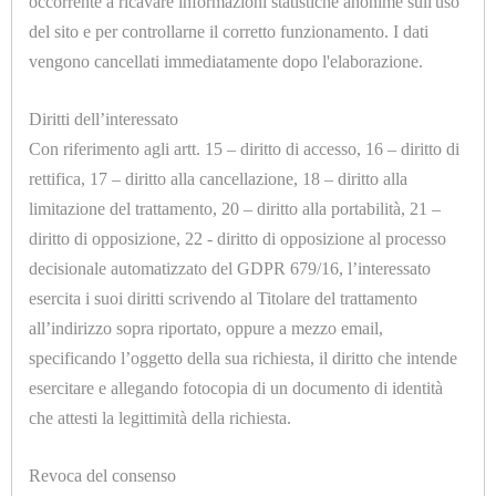
occorrente a ricavare informazioni statistiche anonime sull'uso
del sito e per controllarne il corretto funzionamento. I dati
CONTROLLI
vengono cancellati immediatamente dopo l'elaborazione.
U1016.E
DI
SILICONE RAU-SICK SP.=4mm. 1800x900mm. AVORIO
LIVELLO
Diritti dell’interessato
Con riferimento agli artt. 15 – diritto di accesso, 16 – diritto di
VISIVI
rettifica, 17 – diritto alla cancellazione, 18 – diritto alla
E
limitazione del trattamento, 20 – diritto alla portabilità, 21 –
AUTOMATICI
diritto di opposizione, 22 - diritto di opposizione al processo
decisionale automatizzato del GDPR 679/16, l’interessato
CORTECHI
esercita i suoi diritti scrivendo al Titolare del trattamento
IN
all’indirizzo sopra riportato, oppure a mezzo email,
U1016
specificando l’oggetto della sua richiesta, il diritto che intende
VITON
SILICONE RAU SIK SP.=6mm. 1800X900mm. AVORIO
esercitare e allegando fotocopia di un documento di identità
ELETTROVALVOLE
che attesti la legittimità della richiesta.
E
Revoca del consenso