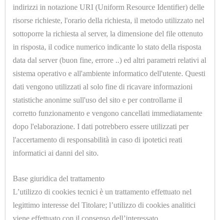
U1015
indirizzi in notazione URI (Uniform Resource Identifier) delle
FELTRO NOMEX PER MANGANI SP.=2,5mm.
risorse richieste, l'orario della richiesta, il metodo utilizzato nel
H.=2000mm.
sottoporre la richiesta al server, la dimensione del file ottenuto
in risposta, il codice numerico indicante lo stato della risposta
data dal server (buon fine, errore ..) ed altri parametri relativi al
sistema operativo e all'ambiente informatico dell'utente. Questi
dati vengono utilizzati al solo fine di ricavare informazioni
HOME
statistiche anonime sull'uso del sito e per controllarne il
corretto funzionamento e vengono cancellati immediatamente
ACCESSORI
U1013.C
dopo l'elaborazione. I dati potrebbero essere utilizzati per
FELTRO LANA SP.=10mm. H.=1500mm.
E
l'accertamento di responsabilità in caso di ipotetici reati
PRODOTTI
informatici ai danni del sito.
DI
Base giuridica del trattamento
CONSUMO
L’utilizzo di cookies tecnici è un trattamento effettuato nel
legittimo interesse del Titolare; l’utilizzo di cookies analitici
APPARECCHIATURE
viene effettuato con il consenso dell’interessato.