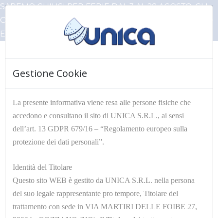
SAREMO CHIUSI PER FERIE DAL 3 AL 28 AGOSTO, GLI
ORDINI PERVENUTI IN QUESTO PERIODO VERRANNO
EVASI AL NOSTRO RIENTRO
Gestione Cookie
☰
La presente informativa viene resa alle persone fisiche che
accedono e consultano il sito di UNICA S.R.L., ai sensi
HOME
Articoli Unica
IMBOTTITURE A METRAGGIO
dell’art. 13 GDPR 679/16 – “Regolamento europeo sulla
protezione dei dati personali”.
Filtri
Identità del Titolare
Questo sito WEB è gestito da UNICA S.R.L. nella persona
del suo legale rappresentante pro tempore, Titolare del
trattamento con sede in VIA MARTIRI DELLE FOIBE 27,
12 di 31 risultati