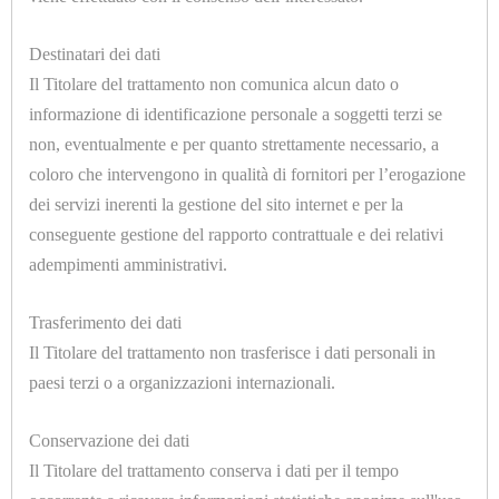
ELETTROMECCANICHE
U1013
Destinatari dei dati
FELTRO LANA SP.=3mm. H.=1500mm.
ATTREZZATURE
Il Titolare del trattamento non comunica alcun dato o
informazione di identificazione personale a soggetti terzi se
CALDAIE
non, eventualmente e per quanto strettamente necessario, a
E
coloro che intervengono in qualità di fornitori per l’erogazione
TAVOLI
dei servizi inerenti la gestione del sito internet e per la
conseguente gestione del rapporto contrattuale e dei relativi
DA
adempimenti amministrativi.
STIRO
U1013.A
Trasferimento dei dati
FELTRO LANA SP.=5mm. H.=1500mm.
CAMICIOTTI
Il Titolare del trattamento non trasferisce i dati personali in
PER
paesi terzi o a organizzazioni internazionali.
MANICHINO
Conservazione dei dati
E
Il Titolare del trattamento conserva i dati per il tempo
TOPPER