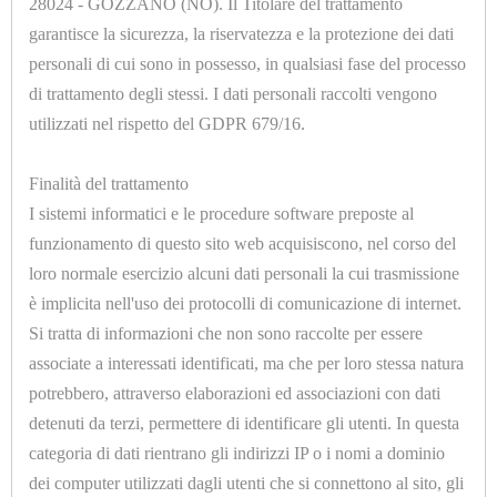
28024 - GOZZANO (NO). Il Titolare del trattamento
garantisce la sicurezza, la riservatezza e la protezione dei dati
Opzioni
personali di cui sono in possesso, in qualsiasi fase del processo
di trattamento degli stessi. I dati personali raccolti vengono
utilizzati nel rispetto del GDPR 679/16.
Finalità del trattamento
I sistemi informatici e le procedure software preposte al
U1015.A
funzionamento di questo sito web acquisiscono, nel corso del
FELTRO NOMEX PER TAVOLI E PRESSE SP.=3mm.
loro normale esercizio alcuni dati personali la cui trasmissione
H.=2000mm.
è implicita nell'uso dei protocolli di comunicazione di internet.
Si tratta di informazioni che non sono raccolte per essere
associate a interessati identificati, ma che per loro stessa natura
potrebbero, attraverso elaborazioni ed associazioni con dati
detenuti da terzi, permettere di identificare gli utenti. In questa
categoria di dati rientrano gli indirizzi IP o i nomi a dominio
dei computer utilizzati dagli utenti che si connettono al sito, gli