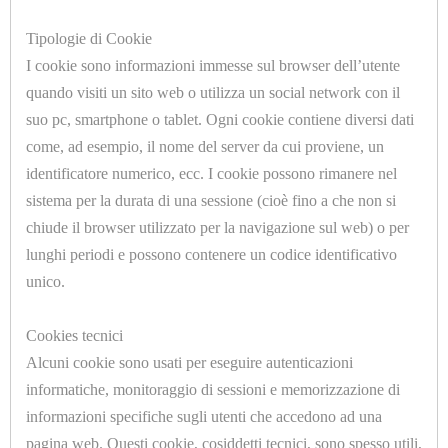
E
Tipologie di Cookie
COMPONENT
I cookie sono informazioni immesse sul browser dell’utente
PNEUMATICI
quando visiti un sito web o utilizza un social network con il
suo pc, smartphone o tablet. Ogni cookie contiene diversi dati
GUARNIZIONI
U1010.C
come, ad esempio, il nome del server da cui proviene, un
MOLLETTONE POLIESTERE SP.=12mm. H.=1300mm.
STIRO,
identificatore numerico, ecc. I cookie possono rimanere nel
LAVASECCO
sistema per la durata di una sessione (cioè fino a che non si
E
chiude il browser utilizzato per la navigazione sul web) o per
lunghi periodi e possono contenere un codice identificativo
ACQUA
unico.
IMBOTTITURE
Cookies tecnici
A
Alcuni cookie sono usati per eseguire autenticazioni
U1010.A
METRAGGIO
informatiche, monitoraggio di sessioni e memorizzazione di
MOLLETTONE POLIESTERE SP.=4mm. H.=1500mm.
informazioni specifiche sugli utenti che accedono ad una
IMBOTTITURE
pagina web. Questi cookie, cosiddetti tecnici, sono spesso utili,