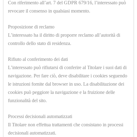
COMPONENTI
Con riferimento all’art. 7 del GDPR 679/16, l’interessato può
revocare il consenso in qualsiasi momento.
FERRI
DA
Proposizione di reclamo
U1026.A
L’interessato ha il diritto di proporre reclamo all’autorità di
STIRO
GOMMASCHIUMA UNIFOAM/120 SP.=14mm.
controllo dello stato di residenza.
1400x2000mm.
FODERINE
Rifiuto al conferimento dei dati
CONFEZIONATE
L’interessato può rifiutarsi di conferire al Titolare i suoi dati di
TUTTI
navigazione. Per fare ciò, deve disabilitare i cookies seguendo
I
le istruzioni fornite dal browser in uso. La disabilitazione dei
MODEL
cookies può peggiore la navigazione e la fruizione delle
funzionalità del sito.
U1026
GRUPPI
GOMMASCHIUMA UNIFOAM/120 SP.=14mm.
Processi decisionali automatizzati
TRATTAMENTO
H.=1400mm.
Il Titolare non effettua trattamenti che consistano in processi
ARIA
decisionali automatizzati.