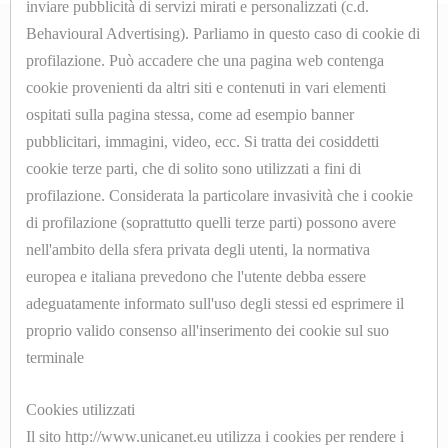
inviare pubblicità di servizi mirati e personalizzati (c.d.
MANOMETRI
Behavioural Advertising). Parliamo in questo caso di cookie di
profilazione. Può accadere che una pagina web contenga
MICROINTERRUTTORI
cookie provenienti da altri siti e contenuti in vari elementi
ABOUT
ospitati sulla pagina stessa, come ad esempio banner
MOLLE
pubblicitari, immagini, video, ecc. Si tratta dei cosiddetti
Azienda
cookie terze parti, che di solito sono utilizzati a fini di
PARTI
Contatti
profilazione. Considerata la particolare invasività che i cookie
DI
di profilazione (soprattutto quelli terze parti) possono avere
SHOP ONLINE
RICAMBIO
nell'ambito della sfera privata degli utenti, la normativa
PER
europea e italiana prevedono che l'utente debba essere
Cookyes
adeguatamente informato sull'uso degli stessi ed esprimere il
MACCHINE
Privacy Policy
proprio valido consenso all'inserimento dei cookie sul suo
DA
terminale
STIRO
Cookies utilizzati
PISTOLE
Il sito http://www.unicanet.eu utilizza i cookies per rendere i