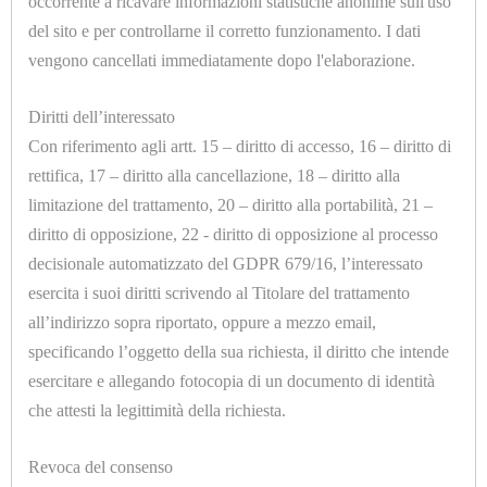
occorrente a ricavare informazioni statistiche anonime sull'uso
del sito e per controllarne il corretto funzionamento. I dati
CONTROLLI
vengono cancellati immediatamente dopo l'elaborazione.
U1013.B
DI
FELTRO LANA SP.=7mm. H.=1500mm.
LIVELLO
Diritti dell’interessato
Con riferimento agli artt. 15 – diritto di accesso, 16 – diritto di
VISIVI
rettifica, 17 – diritto alla cancellazione, 18 – diritto alla
E
limitazione del trattamento, 20 – diritto alla portabilità, 21 –
AUTOMATICI
diritto di opposizione, 22 - diritto di opposizione al processo
decisionale automatizzato del GDPR 679/16, l’interessato
CORTECHI
esercita i suoi diritti scrivendo al Titolare del trattamento
IN
all’indirizzo sopra riportato, oppure a mezzo email,
U1012
specificando l’oggetto della sua richiesta, il diritto che intende
VITON
FLANELLA POLIESTERE SP.=3mm. H.=1500mm.
esercitare e allegando fotocopia di un documento di identità
ELETTROVALVOLE
che attesti la legittimità della richiesta.
E
Revoca del consenso