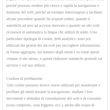
PRONTE
perché possono rendere più veloce e rapida la navigazione e
CONFEZIONATE
fruizione del web, perché ad esempio intervengono a facilitare
alcune procedure quando fai acquisti online, quando ti
IMBOTTITURE
autentichi ad aree ad accesso riservato o quando un sito web
riconosce in automatico la lingua che utilizzi di solito. Una
TAGLIATE
particolare tipologia di cookie, detti analytics, sono poi
U1010
A
utilizzati dai gestori dei siti web per raccogliere informazioni,
MOLLETTONE POLIESTERE SP.=7mm. H.=1300mm.
SAGOMA
in forma aggregata, sul numero degli utenti e su come questi
visitano il sito stesso, e quindi elaborare statistiche generali sul
IMPIANTISTICA,
servizio e sul suo utilizzo.
IDRAULICA,
<<
<
1
2
3
>
>>
CAVI,
Cookies di profilazione
Altri cookie possono invece essere utilizzati per monitorare e
TUBI
profilare gli utenti durante la navigazione, studiare i loro
E
movimenti e abitudini di consultazione del web o di consumo
GUAINE
(cosa comprano, cosa leggono, ecc.), anche allo scopo di